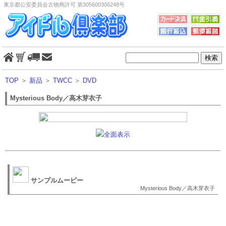
東京都公安委員会古物商許可 第305600306248号
TOP
＞
新品
＞
TWCC
＞
DVD
Mysterious Body／高木芽衣子
全面表示
サンプルムービー
Mysterious Body／高木芽衣子