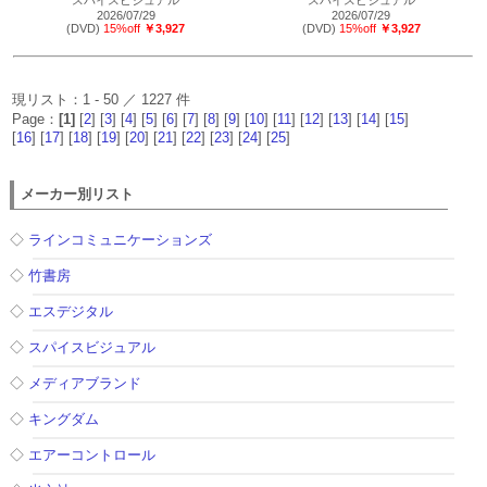
スパイスビジュアル
スパイスビジュアル
2026/07/29
2026/07/29
(DVD)
15%off
￥3,927
(DVD)
15%off
￥3,927
現リスト：1 - 50 ／ 1227 件
Page：
[1]
[
2
] [
3
] [
4
] [
5
] [
6
] [
7
] [
8
] [
9
] [
10
] [
11
] [
12
] [
13
] [
14
] [
15
]
[
16
] [
17
] [
18
] [
19
] [
20
] [
21
] [
22
] [
23
] [
24
] [
25
]
メーカー別リスト
◇
ラインコミュニケーションズ
◇
竹書房
◇
エスデジタル
◇
スパイスビジュアル
◇
メディアブランド
◇
キングダム
◇
エアーコントロール