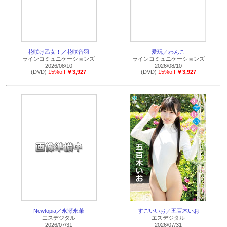
花咲け乙女！／花咲音羽
愛玩／わんこ
ラインコミュニケーションズ
ラインコミュニケーションズ
2026/08/10
2026/08/10
(DVD)
15%off
￥3,927
(DVD)
15%off
￥3,927
Newtopia／永瀬永茉
すごいいお／五百木いお
エスデジタル
エスデジタル
2026/07/31
2026/07/31