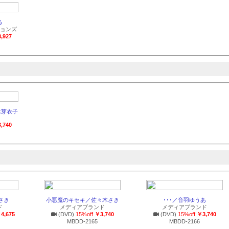
る
ョンズ
,927
高木芽衣子
,740
木さき
小悪魔のキセキ／佐々木さき
･･･／音羽ゆうあ
ド
メディアブランド
メディアブランド
4,675
(DVD)
15%off
￥3,740
(DVD)
15%off
￥3,740
MBDD-2165
MBDD-2166