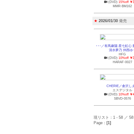
(DVD)
15%off
￥3
MMR-BM162
★
2026/01/30
発売
･･･／有馬麻陽 星七虹心
清水夢乃 仲西ゆ
HFG
(DVD)
10%off
￥3
HARAF-0027
CHERIE／倉沢し
エスデジタル
(DVD)
10%off
￥4
SBVD-0576
現リスト：1 - 58 ／ 58
Page：
[1]