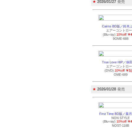
★
2026/01/27
発売
Cairns BD版／鈴
エアーコントロー
(Blu-ray)
10%off
￥4
9OME-688
True Love HIP／
エアーコントロー
(DVD)
10%off
￥3,
OME-689
★
2026/01/28
発売
First Time BD版／
NON STYLE
(Blu-ray)
10%off
￥4
NOST-118B