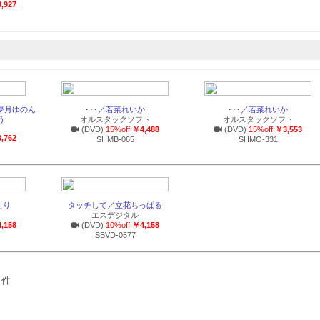
,927
 夢月ゆのん
･･･／若菜れいか
･･･／若菜れいか
う
オルスタックソフト
オルスタックソフト
(DVD)
15%off
￥4,488
(DVD)
15%off
￥3,553
,762
SHMB-065
SHMO-331
えり
タッチして／立花ちっぱる
エスデジタル
,158
(DVD)
10%off
￥4,158
SBVD-0577
 件