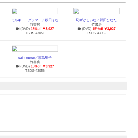
ミルキー・グラマー／秋田そな
恥ずかしいな／野田ひなた
竹書房
竹書房
(DVD)
15%off
￥3,927
(DVD)
15%off
￥3,927
TSDS-43051
TSDS-43052
saint nurse／霧島聖子
竹書房
(DVD)
15%off
￥3,927
TSDS-43056