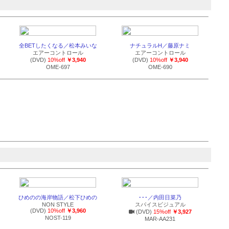
全BETしたくなる／松本みいな
ナチュラルH／藤原ナミ
エアーコントロール
エアーコントロール
(DVD)
10%off
￥3,940
(DVD)
10%off
￥3,940
OME-697
OME-690
ひめのの海岸物語／松下ひめの
･･･／内田日菜乃
NON STYLE
スパイスビジュアル
(DVD)
10%off
￥3,960
(DVD)
15%off
￥3,927
NOST-119
MAR-AA231