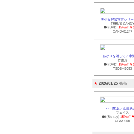
美少女解禁宣言シリーズV
TEEN'S CAND
(DVD)
15%off
￥3
CAND-01247
あかりを消して／水
竹書房
(DVD)
15%off
￥3
TSDS-43053
★
2026/01/25
発売
･･･ BD版／近藤
フェイス
(Blu-ray)
15%off
￥
UFAA-068