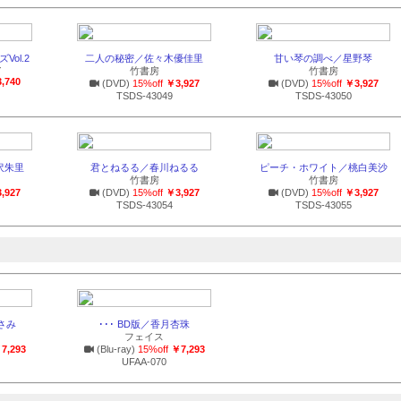
ol.2
二人の秘密／佐々木優佳里
甘い琴の調べ／星野琴
Y
竹書房
竹書房
,740
(DVD)
15%off
￥3,927
(DVD)
15%off
￥3,927
TSDS-43049
TSDS-43050
沢朱里
君とねるる／春川ねるる
ピーチ・ホワイト／桃白美沙
竹書房
竹書房
,927
(DVD)
15%off
￥3,927
(DVD)
15%off
￥3,927
TSDS-43054
TSDS-43055
あさみ
･･･ BD版／香月杏珠
フェイス
7,293
(Blu-ray)
15%off
￥7,293
UFAA-070