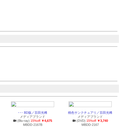
･･･ BD版／百田光稀
桃色サンクチュアリ／百田光稀
メディアブランド
メディアブランド
(Blu-ray)
15%off
￥4,675
(DVD)
15%off
￥3,740
MBDD-2167B
MBDD-2167