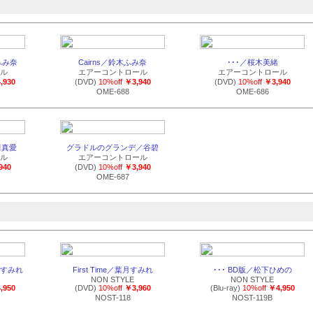
木ふみ奈
Cairns／鈴木ふみ奈
･･･／桜木美緒
ル
エアーコントロール
エアーコントロール
,930
(DVD)
10%off
￥3,940
(DVD)
10%off
￥3,940
OME-688
OME-686
保田真愛
グラドルのグランデ／谷碧
ル
エアーコントロール
940
(DVD)
10%off
￥3,940
OME-687
葉月すみれ
First Time／葉月すみれ
･･･ BD版／松下ひめの
NON STYLE
NON STYLE
,950
(DVD)
10%off
￥3,960
(Blu-ray)
10%off
￥4,950
NOST-118
NOST-119B