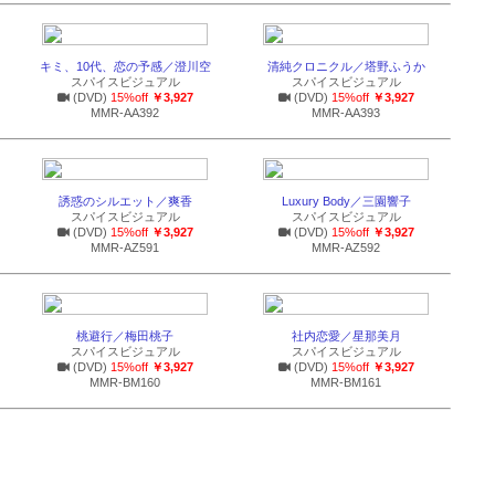
キミ、10代、恋の予感／澄川空
清純クロニクル／塔野ふうか
スパイスビジュアル
スパイスビジュアル
(DVD)
15%off
￥3,927
(DVD)
15%off
￥3,927
MMR-AA392
MMR-AA393
誘惑のシルエット／爽香
Luxury Body／三園響子
スパイスビジュアル
スパイスビジュアル
(DVD)
15%off
￥3,927
(DVD)
15%off
￥3,927
MMR-AZ591
MMR-AZ592
桃避行／梅田桃子
社内恋愛／星那美月
スパイスビジュアル
スパイスビジュアル
(DVD)
15%off
￥3,927
(DVD)
15%off
￥3,927
MMR-BM160
MMR-BM161