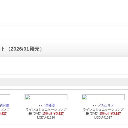
（2026/01発売）
内鈴蘭
･･･／空峰凛
･･･／丸山りさ
ョンズ
ラインコミュニケーションズ
ラインコミュニケーションズ
,927
(DVD)
15%off
￥3,927
(DVD)
15%off
￥3,927
LCDV-41396
LCDV-41397