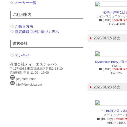
☆
メーカー一覧
心晴／戸塚こは
ご利用案内
ラインコミュニケーシ
(DVD)
15%off
￥3
LCYV-41400
◇
ご購入方法
◇
特定商取引法に基づく表示
★
2026/01/15
発売
運営会社
◇
問い合せ
Mysterious Body／
有限会社ティーエスジャパン
TWCC
〒177-0032 東京都練馬区谷原2-13-10
(DVD)
15%off
￥3
営業時間 平日 11:00～19:00
TW-325
(03)3995-5955
info@idol-club.com
★
2026/01/23
発売
･･･ BD版／佐々
メディアブラン
(Blu-ray)
15%off
￥
MBDD-2165B