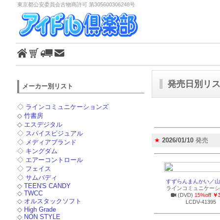
東京都公安委員会古物商許可 第305600306248号
発売日別リスト
メーカー別リスト
◇
ラインコミュニケーションズ
◇
竹書房
◇
エスデジタル
◇
スパイスビジュアル
★
2026/01/10
発売
◇
メディアブランド
◇
キングダム
◇
エアーコントロール
◇
フェイス
◇
サムバディ
すずらんまんかい／山
◇
TEEN'S CANDY
ラインコミュニケーシ
◇
TWCC
(DVD)
15%off
￥3
◇
オルスタックソフト
LCDV-41395
◇
High Grade
◇
NON STYLE