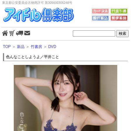
東京都公安委員会古物商許可 第305600306248号
TOP
＞
新品
＞
竹書房
＞
DVD
色んなことしようよ／平井こと