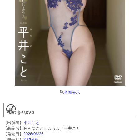
全面表示
新品DVD
【出演者】
平井こと
【商品名】色んなことしようよ／平井こと
【発売日】
2026/06/26
【発売月】
2026/06