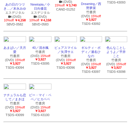
(DVD)
TSDS-43093
Dreaming／西
あの日のつづ
Newtopia／小
15%off
￥3,740
野夢菜
き…／末永みゆ
日向優花
CAND-01252
竹書房
エスデジタル
エスデジタル
(DVD)
15%off
(DVD)
(DVD)
￥3,927
10%off
￥4,158
10%off
￥4,158
TSDS-43092
SBVD-0582
SBVD-0583
あまぱい／天月
40／清水楓
ピュアスマイル
ギルティ・ボ
色んなことし
愛
竹書房
／矢澤サエ
ディ／瀬名ひ
ようよ／平井
竹書房
(DVD)
15%off
竹書房
なの
こと
￥3,927
(DVD)
15%off
(DVD)
15%off
竹書房
竹書房
￥3,927
TSDS-43095
￥3,927
(DVD)
15%off
(DVD)
15%off
TSDS-43094
TSDS-43096
￥3,927
￥3,927
TSDS-43097
TSDS-43098
ナチュラルも恋
ビー・マイ・ベ
して／まきほ
ベ／ヒカベベ
竹書房
竹書房
(DVD)
15%off
(DVD)
15%off
￥3,927
￥3,927
TSDS-43099
TSDS-43100