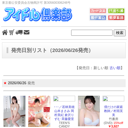
東京都公安委員会古物商許可 第305600306248号
発売日別リスト（2026/06/26発売）
【発売日：新しい順
古い順
】
★
2026/06/26
発売
･･･／若林美穂
僕だけの家庭
山本まさみ 岡
教師／村雨芙
村美紀 倉沢り
美
ずむ 斉藤愛里
竹書房
TEEN'S
(DVD)
15%off
CANDY
￥3,927