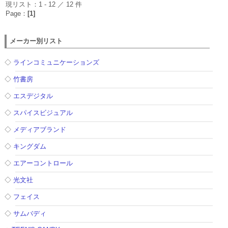
現リスト：1 - 12 ／ 12 件
Page：
[1]
メーカー別リスト
◇
ラインコミュニケーションズ
◇
竹書房
◇
エスデジタル
◇
スパイスビジュアル
◇
メディアブランド
◇
キングダム
◇
エアーコントロール
◇
光文社
◇
フェイス
◇
サムバディ