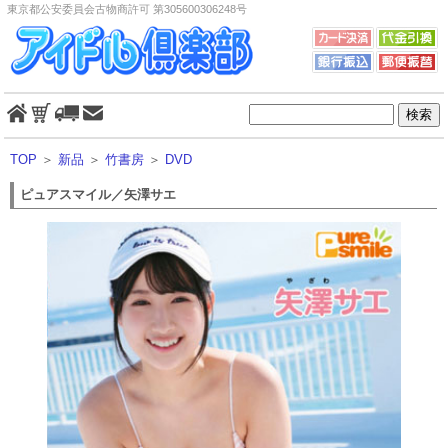
東京都公安委員会古物商許可 第305600306248号
TOP
＞
新品
＞
竹書房
＞
DVD
ピュアスマイル／矢澤サエ