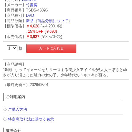
【メーカー】
竹書房
【商品番号】TSDS-43096
【商品種別】
DVD
【商品分類】
新品
（
商品分類について
）
【標準価格】
￥4,620
(￥4,200+税)
↓
15%OFF (￥693)
【販売価格】
￥3,927
(￥3,570+税)
枚
【商品説明】
18歳になってイメージをリリースする美少女アイドルが!大人っぽさと幼
さが入り混じった魅力の女の子。少年時代のトキメキが蘇る。
（最終更新日）2026/06/01
ご利用案内
◇
ご購入方法
◇
特定商取引法に基づく表示
運営会社