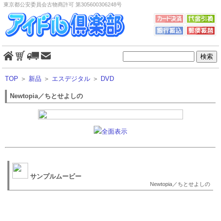
東京都公安委員会古物商許可 第305600306248号
TOP
＞
新品
＞
エスデジタル
＞
DVD
Newtopia／ちとせよしの
全面表示
サンプルムービー
Newtopia／ちとせよしの