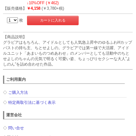
↓
10%OFF (￥462)
【販売価格】
￥4,158
(￥3,780+税)
枚
【商品説明】
グラビアはもちろん、アイドルとしても人気急上昇中のゆるふわHカップ
バストの持ち主、ちとせよしの。グラビアでは第一線で大活躍、アイド
ルユニット「あまいものつめあわせ」のメンバーとしても活動中のちと
せよしのちゃんの元気で明るく可愛い姿、ちょっぴりセクシーな大人”よ
しのん”を詰め合わせた作品。
ご利用案内
◇
ご購入方法
◇
特定商取引法に基づく表示
運営会社
◇
問い合せ