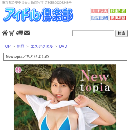
東京都公安委員会古物商許可 第305600306248号
TOP
＞
新品
＞
エスデジタル
＞
DVD
Newtopia／ちとせよしの