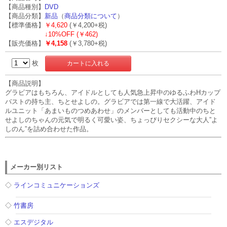
【商品種別】
DVD
【商品分類】
新品
（
商品分類について
）
【標準価格】
￥4,620
(￥4,200+税)
↓
10%OFF (￥462)
【販売価格】
￥4,158
(￥3,780+税)
枚
【商品説明】
グラビアはもちろん、アイドルとしても人気急上昇中のゆるふわHカップ
バストの持ち主、ちとせよしの。グラビアでは第一線で大活躍、アイド
ルユニット「あまいものつめあわせ」のメンバーとしても活動中のちと
せよしのちゃんの元気で明るく可愛い姿、ちょっぴりセクシーな大人”よ
しのん”を詰め合わせた作品。
メーカー別リスト
◇
ラインコミュニケーションズ
◇
竹書房
◇
エスデジタル