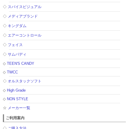
◇
スパイスビジュアル
◇
メディアブランド
◇
キングダム
◇
エアーコントロール
◇
フェイス
◇
サムバディ
◇
TEEN'S CANDY
◇
TWCC
◇
オルスタックソフト
◇
High Grade
◇
NON STYLE
☆
メーカー一覧
ご利用案内
◇
ご購入方法