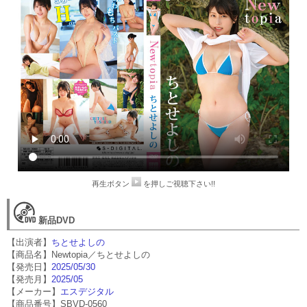
再生ボタン
を押しご視聴下さい!!
新品DVD
【出演者】
ちとせよしの
【商品名】Newtopia／ちとせよしの
【発売日】
2025/05/30
【発売月】
2025/05
【メーカー】
エスデジタル
【商品番号】SBVD-0560