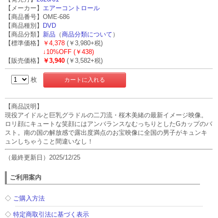
【メーカー】
エアーコントロール
【商品番号】OME-686
【商品種別】
DVD
【商品分類】
新品
（
商品分類について
）
【標準価格】
￥4,378
(￥3,980+税)
↓
10%OFF (￥438)
【販売価格】
￥3,940
(￥3,582+税)
枚
【商品説明】
現役アイドルと巨乳グラドルの二刀流・桜木美緒の最新イメージ映像。
ロリ顔にキュートな笑顔にはアンバランスなむっちりとしたGカップのバ
スト。南の国の解放感で露出度満点のお宝映像に全国の男子がキュンキ
ュンしちゃうこと間違いなし！
（最終更新日）2025/12/25
ご利用案内
◇
ご購入方法
◇
特定商取引法に基づく表示