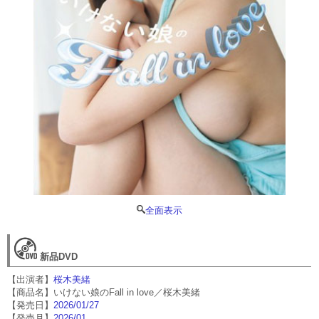
全面表示
新品DVD
【出演者】
桜木美緒
【商品名】いけない娘のFall in love／桜木美緒
【発売日】
2026/01/27
【発売月】
2026/01