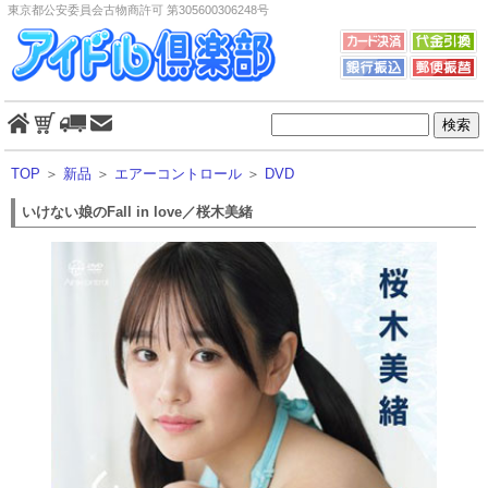
東京都公安委員会古物商許可 第305600306248号
TOP
＞
新品
＞
エアーコントロール
＞
DVD
いけない娘のFall in love／桜木美緒