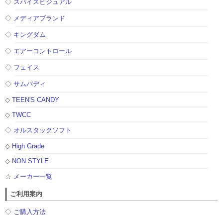
◇
スパイスビジュアル
◇
メディアブランド
◇
キングダム
◇
エアーコントロール
◇
フェイス
◇
サムバディ
◇
TEEN'S CANDY
◇
TWCC
◇
オルスタックソフト
◇
High Grade
◇
NON STYLE
☆
メーカー一覧
ご利用案内
◇
ご購入方法