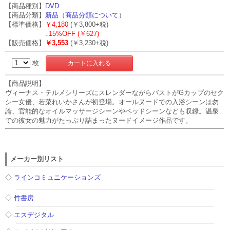
【商品種別】
DVD
【商品分類】
新品
（
商品分類について
）
【標準価格】
￥4,180
(￥3,800+税)
↓
15%OFF (￥627)
【販売価格】
￥3,553
(￥3,230+税)
枚
【商品説明】
ヴィーナス・テルメシリーズにスレンダーながらバストがGカップのセク
シー女優、若菜れいかさんが初登場。オールヌードでの入浴シーンは勿
論、官能的なオイルマッサージシーンやベッドシーンなども収録。温泉
での彼女の魅力がたっぷり詰まったヌードイメージ作品です。
メーカー別リスト
◇
ラインコミュニケーションズ
◇
竹書房
◇
エスデジタル