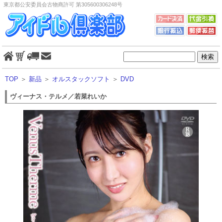
東京都公安委員会古物商許可 第305600306248号
TOP
＞
新品
＞
オルスタックソフト
＞
DVD
ヴィーナス・テルメ／若菜れいか