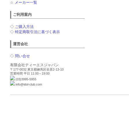
☆
メーカー一覧
ご利用案内
◇
ご購入方法
◇
特定商取引法に基づく表示
運営会社
◇
問い合せ
有限会社ティーエスジャパン
〒177-0032 東京都練馬区谷原2-13-10
営業時間 平日 11:00～19:00
(03)3995-5955
info@idol-club.com