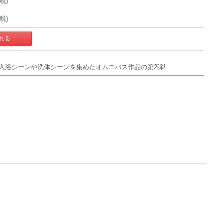
+税)
+税)
入浴シーンや洗体シーンを集めたオムニバス作品の第2弾!