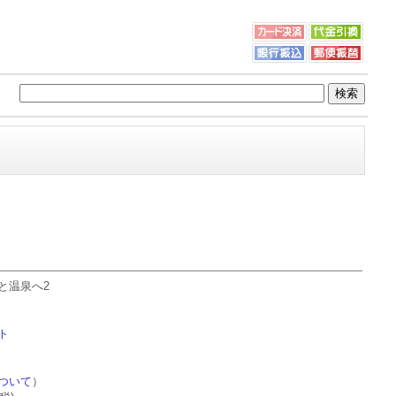
と温泉へ2
ト
ついて
）