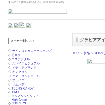
東京都公安委員会古物商許可 第305600306248号
グラビアアイ
メーカー別リスト
◇
ラインコミュニケーションズ
TOP
＞
新品
＞
オルス
◇
竹書房
◇
エスデジタル
◇
スパイスビジュアル
◇
メディアブランド
◇
キングダム
◇
エアーコントロール
◇
フェイス
◇
サムバディ
◇
TEEN'S CANDY
◇
TWCC
◇
オルスタックソフト
◇
High Grade
◇
NON STYLE