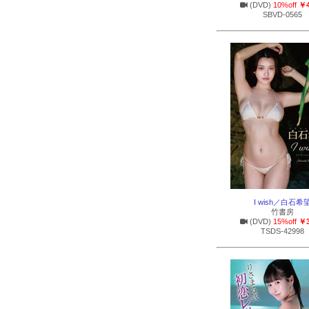
(DVD)
10%off
￥4
SBVD-0565
I wish／白石希
竹書房
(DVD)
15%off
￥3
TSDS-42998