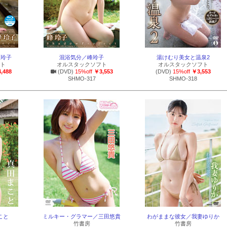
峰玲子
混浴気分／峰玲子
湯けむり美女と温泉2
ト
オルスタックソフト
オルスタックソフト
,488
(DVD)
15%off
￥3,553
(DVD)
15%off
￥3,553
SHMO-317
SHMO-318
まこと
ミルキー・グラマー／三田悠貴
わがままな彼女／我妻ゆりか
竹書房
竹書房