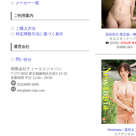
☆
メーカー一覧
ご利用案内
◇
ご購入方法
◇
特定商取引法に基づく表示
混浴気分 限定版／
オルスタックソフ
(DVD)
15%off
￥4
運営会社
SHMB-063
◇
問い合せ
有限会社ティーエスジャパン
〒177-0032 東京都練馬区谷原2-13-10
営業時間 平日 11:00～19:00
(03)3995-5955
info@idol-club.com
Newtopia／真田
エスデジタル