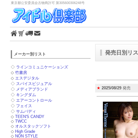
東京都公安委員会古物商許可 第305600306248号
発売日別リスト
メーカー別リスト
◇
ラインコミュニケーションズ
◇
竹書房
◇
エスデジタル
◇
スパイスビジュアル
★
2025/08/29
発売
◇
メディアブランド
◇
キングダム
◇
エアーコントロール
◇
フェイス
◇
サムバディ
◇
TEEN'S CANDY
◇
TWCC
◇
オルスタックソフト
◇
High Grade
◇
NON STYLE