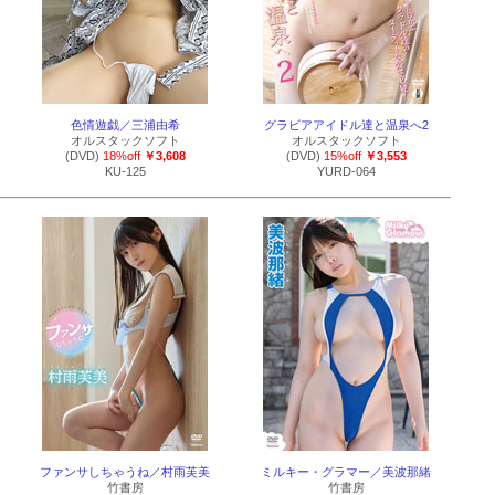
色情遊戯／三浦由希
グラビアアイドル達と温泉へ2
オルスタックソフト
オルスタックソフト
(DVD)
18%off
￥3,608
(DVD)
15%off
￥3,553
KU-125
YURD-064
ファンサしちゃうね／村雨芙美
ミルキー・グラマー／美波那緒
竹書房
竹書房