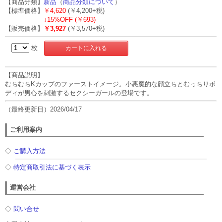
【商品分類】
新品
（
商品分類について
）
【標準価格】
￥4,620
(￥4,200+税)
↓
15%OFF (￥693)
【販売価格】
￥3,927
(￥3,570+税)
枚
【商品説明】
むちむちKカップのファーストイメージ。小悪魔的な顔立ちとむっちりボ
ディが男心を刺激するセクシーガールの登場です。
（最終更新日）2026/04/17
ご利用案内
◇
ご購入方法
◇
特定商取引法に基づく表示
運営会社
◇
問い合せ