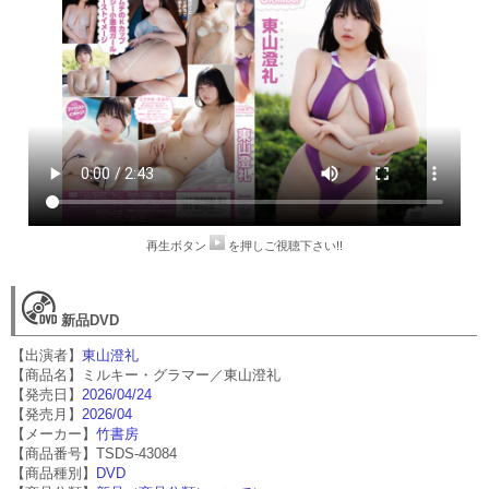
再生ボタン
を押しご視聴下さい!!
新品DVD
【出演者】
東山澄礼
【商品名】ミルキー・グラマー／東山澄礼
【発売日】
2026/04/24
【発売月】
2026/04
【メーカー】
竹書房
【商品番号】TSDS-43084
【商品種別】
DVD