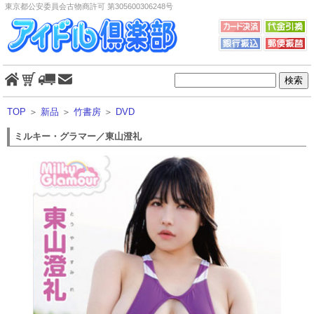
東京都公安委員会古物商許可 第305600306248号
TOP
＞
新品
＞
竹書房
＞
DVD
ミルキー・グラマー／東山澄礼