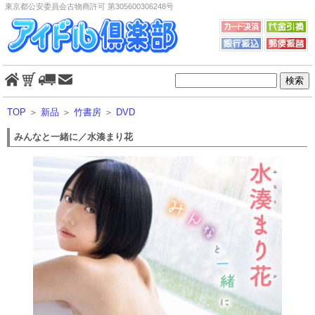
東京都公安委員会古物商許可 第305600306248号
TOP
＞
新品
＞
竹書房
＞
DVD
みんなと一緒に／水湊まり花