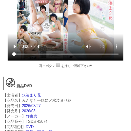
再生ボタン
を押しご視聴下さい!!
新品DVD
【出演者】
水湊まり花
【商品名】みんなと一緒に／水湊まり花
【発売日】
2026/03/27
【発売月】
2026/03
【メーカー】
竹書房
【商品番号】TSDS-43074
【商品種別】
DVD