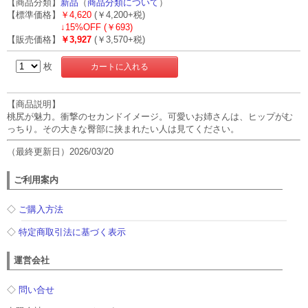
【商品分類】
新品
（
商品分類について
）
【標準価格】
￥4,620
(￥4,200+税)
↓
15%OFF (￥693)
【販売価格】
￥3,927
(￥3,570+税)
枚
【商品説明】
桃尻が魅力。衝撃のセカンドイメージ。可愛いお姉さんは、ヒップがむ
っちり。その大きな臀部に挟まれたい人は見てください。
（最終更新日）2026/03/20
ご利用案内
◇
ご購入方法
◇
特定商取引法に基づく表示
運営会社
◇
問い合せ