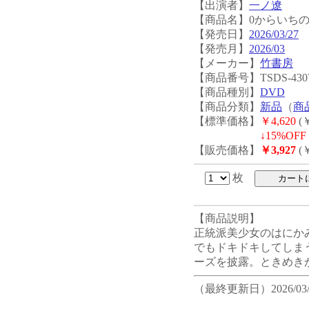
【出演者】
一ノ遼
【商品名】0からいち
【発売日】
2026/03/27
【発売月】
2026/03
【メーカー】
竹書房
【商品番号】TSDS-430
【商品種別】
DVD
【商品分類】
新品
（
商
【標準価格】
￥4,620
(￥
↓
15%OFF 
【販売価格】
￥3,927
(￥
枚
【商品説明】
正統派美少女のはにか
でもドキドキしてしま
ーズを披露。ときめき
（最終更新日）2026/03/