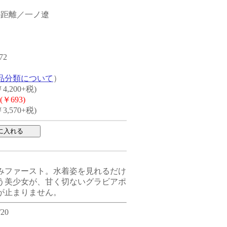
の距離／一ノ遼
72
品分類について
）
4,200+税)
(￥693)
3,570+税)
みファースト。水着姿を見れるだけ
う美少女が、甘く切ないグラビアポ
が止まりません。
20