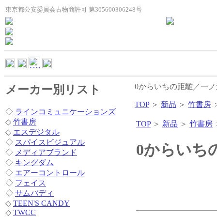
東京都公安委員会古物商許可 第305600306248号
0からいちの距離／一
メーカー別リスト
TOP
＞
新品
＞
竹書房
◇
ラインコミュニケーションズ
◇
竹書房
TOP
＞
新品
＞
竹書房
◇
エスデジタル
◇
スパイスビジュアル
0からいち
◇
メディアブランド
◇
キングダム
◇
エアーコントロール
◇
フェイス
◇
サムバディ
◇
TEEN'S CANDY
◇
TWCC