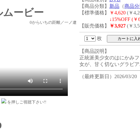
【商品分類】
新品
（
商品分
ルムービー
【標準価格】
￥4,620
(￥4,2
↓
15%OFF (￥6
0からいちの距離／一ノ遼
【販売価格】
￥3,927
(￥3,5
枚
【商品説明】
正統派美少女のはにかみフ
女が、甘く切ないグラビア
（最終更新日）2026/03/20
ン
を押しご視聴下さい!!
D