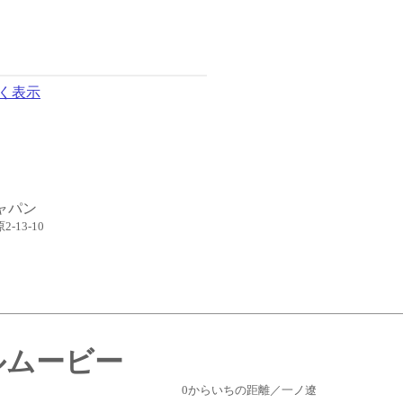
く表示
ャパン
-13-10
ルムービー
0からいちの距離／一ノ遼