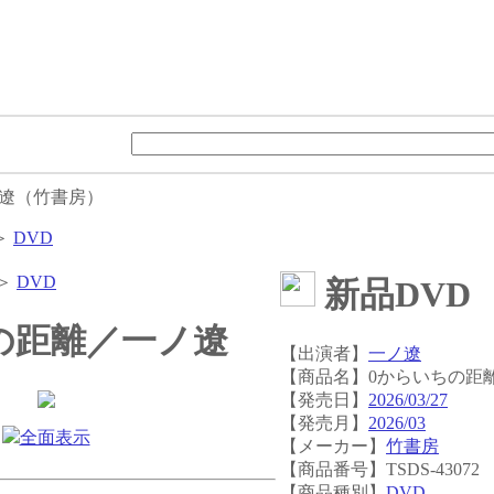
ノ遼（竹書房）
＞
DVD
＞
DVD
新品DVD
の距離／一ノ遼
【出演者】
一ノ遼
【商品名】0からいちの距
【発売日】
2026/03/27
【発売月】
2026/03
全面表示
【メーカー】
竹書房
【商品番号】TSDS-43072
【商品種別】
DVD