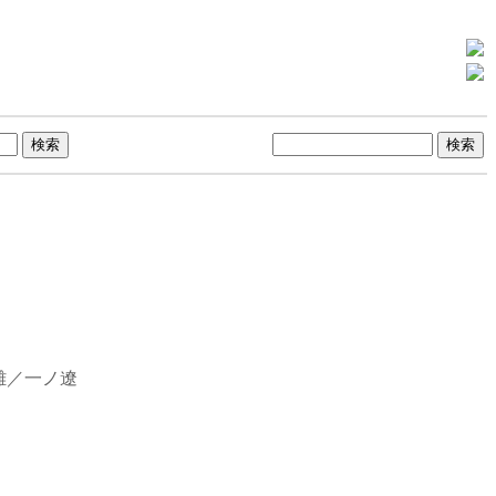
離／一ノ遼