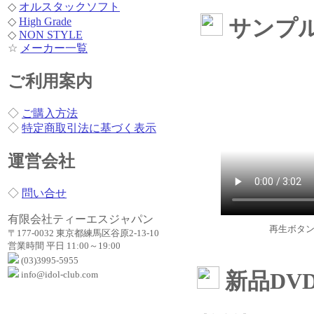
◇
オルスタックソフト
サンプ
◇
High Grade
◇
NON STYLE
☆
メーカー一覧
ご利用案内
◇
ご購入方法
◇
特定商取引法に基づく表示
運営会社
◇
問い合せ
有限会社ティーエスジャパン
再生ボタ
〒177-0032 東京都練馬区谷原2-13-10
営業時間 平日 11:00～19:00
(03)3995-5955
新品DV
info@idol-club.com