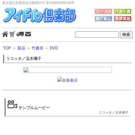
東京都公安委員会古物商許可 第305600306248号
TOP
＞
新品
＞
竹書房
＞
DVD
リコッタ／玉木璃子
全面表示
サンプルムービー
リコッタ／玉木璃子