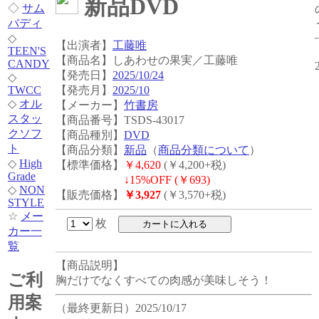
新品DVD
◇
サム
バディ
◇
【出演者】
工藤唯
TEEN'S
【商品名】しあわせの果実／工藤唯
CANDY
【発売日】
2025/10/24
◇
【発売月】
2025/10
TWCC
◇
オル
【メーカー】
竹書房
スタッ
【商品番号】TSDS-43017
クソフ
【商品種別】
DVD
ト
【商品分類】
新品
（
商品分類について
）
◇
High
【標準価格】
￥4,620
(￥4,200+税)
Grade
↓
15%OFF (￥693)
◇
NON
【販売価格】
￥3,927
(￥3,570+税)
STYLE
☆
メー
枚
カー一
覧
【商品説明】
ご利
胸だけでなくすべての肉感が美味しそう！
用案
（最終更新日）2025/10/17