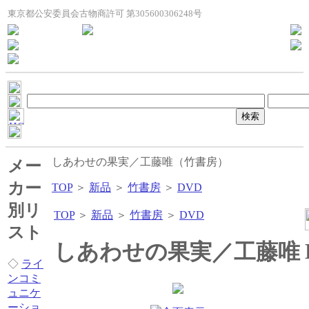
東京都公安委員会古物商許可 第305600306248号
しあわせの果実／工藤唯（竹書房）
メー
カー
TOP
＞
新品
＞
竹書房
＞
DVD
別リ
TOP
＞
新品
＞
竹書房
＞
DVD
スト
しあわせの果実／工藤唯
◇
ライ
ンコミ
ュニケ
ーショ