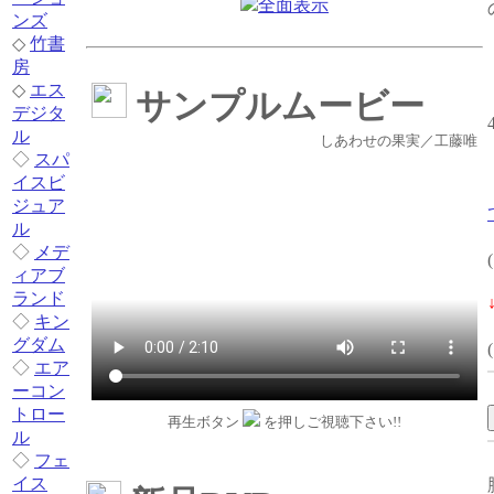
全面表示
ンズ
◇
竹書
房
◇
エス
サンプルムービー
デジタ
ル
しあわせの果実／工藤唯
◇
スパ
イスビ
ジュア
ル
◇
メデ
ィアブ
ランド
◇
キン
グダム
◇
エア
ーコン
トロー
再生ボタン
を押しご視聴下さい!!
ル
◇
フェ
イス