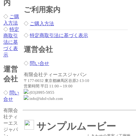
内
ご利用案内
◇
ご購
入方法
◇
ご購入方法
◇
特定
◇
特定商取引法に基づく表示
商取引
法に基
運営会社
づく表
示
◇
問い合せ
運営
有限会社ティーエスジャパン
会社
〒177-0032 東京都練馬区谷原2-13-10
営業時間 平日 11:00～19:00
◇
問い
(03)3995-5955
info@idol-club.com
合せ
有限会
社ティ
ーエス
サンプルムービー
ジャパ
ン
しあわせの果実／工藤唯