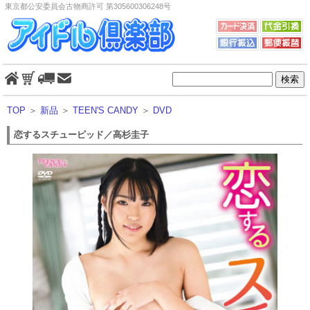
東京都公安委員会古物商許可 第305600306248号
TOP
＞
新品
＞
TEEN'S CANDY
＞
DVD
恋するスチューピッド／高杉圭子