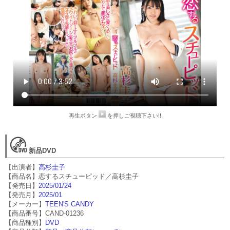
再生ボタン
を押しご視聴下さい!!
新品DVD
【出演者】
高杉圭子
【商品名】恋するスチューピッド／高杉圭子
【発売日】
2025/01/24
【発売月】
2025/01
【メーカー】
TEEN'S CANDY
【商品番号】CAND-01236
【商品種別】
DVD