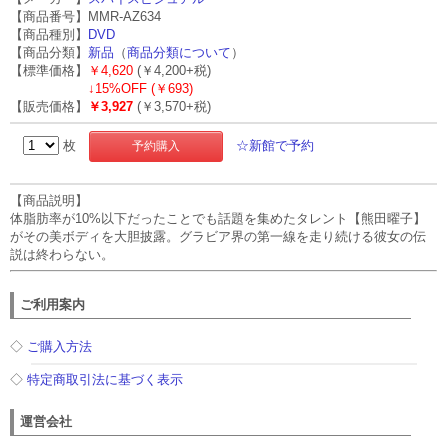
【商品番号】MMR-AZ634
【商品種別】
DVD
【商品分類】
新品
（
商品分類について
）
【標準価格】
￥4,620
(￥4,200+税)
↓
15%OFF (￥693)
【販売価格】
￥3,927
(￥3,570+税)
枚
☆新館で予約
【商品説明】
体脂肪率が10%以下だったことでも話題を集めたタレント【熊田曜子】
がその美ボディを大胆披露。グラビア界の第一線を走り続ける彼女の伝
説は終わらない。
ご利用案内
◇
ご購入方法
◇
特定商取引法に基づく表示
運営会社