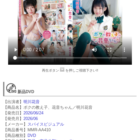
再生ボタン
を押しご視聴下さい!!
新品DVD
【出演者】
明川花音
【商品名】ボクの教え子、花音ちゃん／明川花音
【発売日】
2026/06/24
【発売月】
2026/06
【メーカー】
スパイスビジュアル
【商品番号】MMR-AA410
【商品種別】
DVD