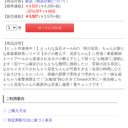
【商品分類】
新品
（
商品分類について
）
【標準価格】
￥4,620
(￥4,200+税)
↓
15%OFF (￥693)
【販売価格】
￥3,927
(￥3,570+税)
枚
【商品説明】
【ヒット作連発中！】えっちな反応オールAの「明川花音」ちゃんが新た
な家庭教師系シリーズ【ボクの教え子、花音ちゃん】に登場！家庭教師
エートアールから派遣されるボクの教え子として様々な"お勉強"に挑戦し
ます！罰ゲーム確定のえちえちな難問に挑戦したり、官能小説を音読し
ながらイタズラされちゃう花音ちゃんが可愛すぎる！自習の時間にひと
りあそびをしちゃったり、保健の授業で実技まで求めちゃって一線を超
えちゃう衝撃展開まで！"お勉強"熱心すぎてSmash大学に一発合格しち
ゃった花音ちゃんの最新作は見逃し厳禁！要チェックです！
ご利用案内
◇
ご購入方法
◇
特定商取引法に基づく表示