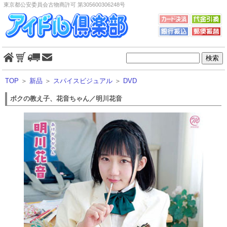
東京都公安委員会古物商許可 第305600306248号
TOP
＞
新品
＞
スパイスビジュアル
＞
DVD
ボクの教え子、花音ちゃん／明川花音