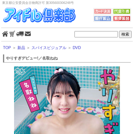
東京都公安委員会古物商許可 第305600306248号
TOP
＞
新品
＞
スパイスビジュアル
＞
DVD
やりすぎデビュー!／名取ねね