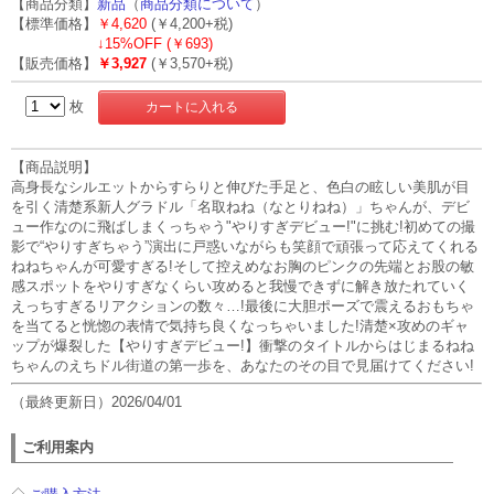
【商品分類】
新品
（
商品分類について
）
【標準価格】
￥4,620
(￥4,200+税)
↓
15%OFF (￥693)
【販売価格】
￥3,927
(￥3,570+税)
枚
【商品説明】
高身長なシルエットからすらりと伸びた手足と、色白の眩しい美肌が目
を引く清楚系新人グラドル「名取ねね（なとりねね）」ちゃんが、デビ
ュー作なのに飛ばしまくっちゃう"やりすぎデビュー!"に挑む!初めての撮
影で“やりすぎちゃう”演出に戸惑いながらも笑顔で頑張って応えてくれる
ねねちゃんが可愛すぎる!そして控えめなお胸のピンクの先端とお股の敏
感スポットをやりすぎなくらい攻めると我慢できずに解き放たれていく
えっちすぎるリアクションの数々…!最後に大胆ポーズで震えるおもちゃ
を当てると恍惚の表情で気持ち良くなっちゃいました!清楚×攻めのギャ
ップが爆裂した【やりすぎデビュー!】衝撃のタイトルからはじまるねね
ちゃんのえちドル街道の第一歩を、あなたのその目で見届けてください!
（最終更新日）2026/04/01
ご利用案内