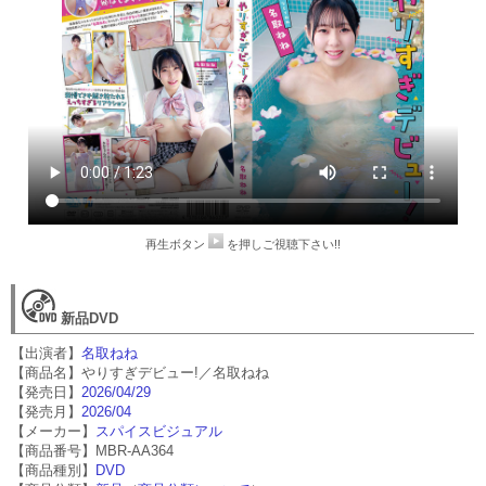
再生ボタン
を押しご視聴下さい!!
新品DVD
【出演者】
名取ねね
【商品名】やりすぎデビュー!／名取ねね
【発売日】
2026/04/29
【発売月】
2026/04
【メーカー】
スパイスビジュアル
【商品番号】MBR-AA364
【商品種別】
DVD