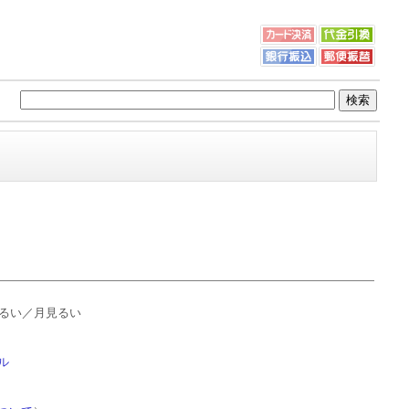
見るい／月見るい
ル