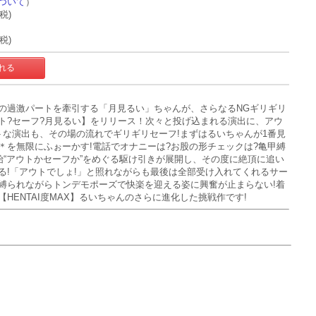
ついて
）
+税)
+税)
の過激パートを牽引する「月見るい」ちゃんが、さらなるNGギリギリ
ト?セーフ?月見るい】をリリース！次々と投げ込まれる演出に、アウ
トな演出も、その場の流れでギリギリセーフ!まずはるいちゃんが1番見
＊を無限にふぉーかす!電話でオナニーは?お股の形チェックは?亀甲縛
始“アウトかセーフか”をめぐる駆け引きが展開し、その度に絶頂に追い
る!「アウトでしょ!」と照れながらも最後は全部受け入れてくれるサー
縛られながらトンデモポーズで快楽を迎える姿に興奮が止まらない!着
HENTAI度MAX】るいちゃんのさらに進化した挑戦作です!