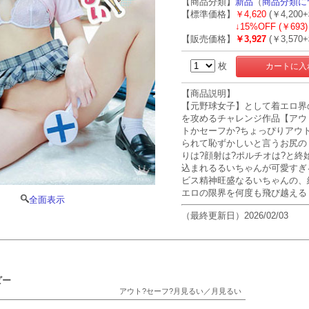
【商品分類】
新品
（
商品分類に
【標準価格】
￥4,620
(￥4,200
↓
15%OFF (￥693)
【販売価格】
￥3,927
(￥3,570
枚
【商品説明】
【元野球女子】として着エロ界
を攻めるチャレンジ作品【アウ
トかセーフか?ちょっぴりアウ
られて恥ずかしいと言うお尻の
りは?顔射は?ポルチオは?と終
込まれるるいちゃんが可愛すぎ
ビス精神旺盛なるいちゃんの、
エロの限界を何度も飛び越える【
全面表示
（最終更新日）2026/02/03
ビー
アウト?セーフ?月見るい／月見るい