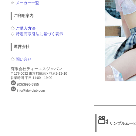
☆
メーカー一覧
ご利用案内
◇
ご購入方法
◇
特定商取引法に基づく表示
運営会社
◇
問い合せ
有限会社ティーエスジャパン
〒177-0032 東京都練馬区谷原2-13-10
営業時間 平日 11:00～19:00
(03)3995-5955
info@idol-club.com
サンプルムー