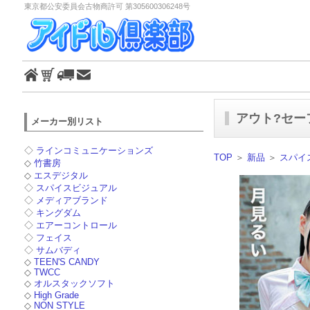
東京都公安委員会古物商許可 第305600306248号
アウト?セー
メーカー別リスト
◇
ラインコミュニケーションズ
TOP
＞
新品
＞
スパイ
◇
竹書房
◇
エスデジタル
◇
スパイスビジュアル
◇
メディアブランド
◇
キングダム
◇
エアーコントロール
◇
フェイス
◇
サムバディ
◇
TEEN'S CANDY
◇
TWCC
◇
オルスタックソフト
◇
High Grade
◇
NON STYLE