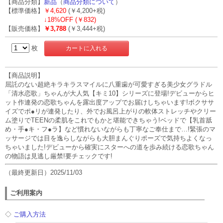
【商品分類】
新品
（
商品分類について
）
【標準価格】
￥4,620
(￥4,200+税)
↓
18%OFF (￥832)
【販売価格】
￥3,788
(￥3,444+税)
枚
【商品説明】
屈託のない超絶キラキラスマイルに八重歯が可愛すぎる美少女グラドル
「清水恋歌」ちゃんが大人気【キミ10】シリーズに登場!デビューからヒ
ット作連発の恋歌ちゃんを露出度アップでお届けしちゃいます!ボクササ
イズでポ●リが連発したり、外でお風呂上がりの軟体ストレッチやクリー
ム塗りでTEENの柔肌をこれでもかと堪能できちゃう!ベッドで【乳首舐
め・手●キ・フ●ラ】など慣れないながらも丁寧なご奉仕まで…!緊張のマ
ッサージでは目を逸らしながらも大胆まんぐりポーズで気持ちよくなっ
ちゃいました!デビューから確実にスターへの道を歩み続ける恋歌ちゃん
の物語は見逃し厳禁!要チェックです!
（最終更新日）2025/11/03
ご利用案内
◇
ご購入方法