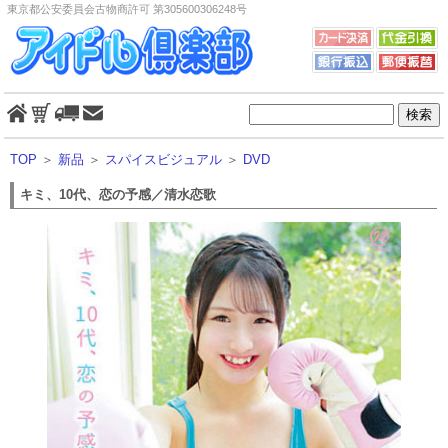
東京都公安委員会古物商許可 第305600306248号
TOP
＞
新品
＞
スパイスビジュアル
＞
DVD
キミ、10代、恋の予感／清水恋歌