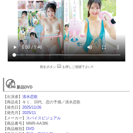
再生ボタン
を押しご視聴下さい!!
新品DVD
【出演者】
清水恋歌
【商品名】キミ、10代、恋の予感／清水恋歌
【発売日】
2025/11/26
【発売月】
2025/11
【メーカー】
スパイスビジュアル
【商品番号】MMR-AA386
【商品種別】
DVD