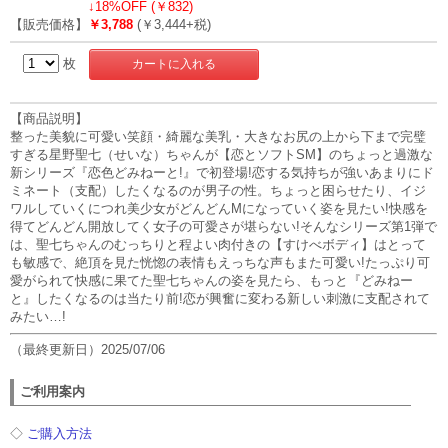
↓
18%OFF (￥832)
【販売価格】
￥3,788
(￥3,444+税)
枚
【商品説明】
整った美貌に可愛い笑顔・綺麗な美乳・大きなお尻の上から下まで完璧
すぎる星野聖七（せいな）ちゃんが【恋とソフトSM】のちょっと過激な
新シリーズ『恋色どみねーと!』で初登場!恋する気持ちが強いあまりにド
ミネート（支配）したくなるのが男子の性。ちょっと困らせたり、イジ
ワルしていくにつれ美少女がどんどんMになっていく姿を見たい!快感を
得てどんどん開放してく女子の可愛さが堪らない!そんなシリーズ第1弾で
は、聖七ちゃんのむっちりと程よい肉付きの【すけべボディ】はとって
も敏感で、絶頂を見た恍惚の表情もえっちな声もまた可愛い!たっぷり可
愛がられて快感に果てた聖七ちゃんの姿を見たら、もっと『どみねー
と』したくなるのは当たり前!恋が興奮に変わる新しい刺激に支配されて
みたい…!
（最終更新日）2025/07/06
ご利用案内
◇
ご購入方法