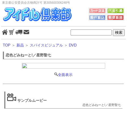
東京都公安委員会古物商許可 第305600306248号
TOP
＞
新品
＞
スパイスビジュアル
＞
DVD
恋色どみねーと!／星野聖七
全面表示
サンプルムービー
恋色どみねーと!／星野聖七