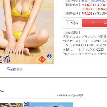
【商品分類】
新品
（
商品分類に
【標準価格】
￥4,620
(￥4,200
↓
10%OFF (￥462)
【販売価格】
￥4,158
(￥3,780
枚
【商品説明】
大学ミスコングランプリを受賞
のファーストイメージDVD!
「MISSCIRCLECONTE
を博し、「ミスマガジン2023
的なスレンダーボディとアナウ
全面表示
ビー
miki rhythm／井手美希