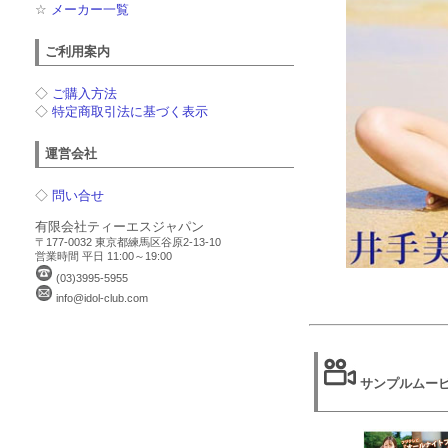
☆
メーカー一覧
ご利用案内
◇
ご購入方法
◇
特定商取引法に基づく表示
運営会社
◇
問い合せ
有限会社ティーエスジャパン
〒177-0032 東京都練馬区谷原2-13-10
営業時間 平日 11:00～19:00
(03)3995-5955
info@idol-club.com
サンプルムー