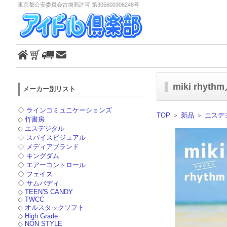
東京都公安委員会古物商許可 第305600306248号
miki rh
メーカー別リスト
◇
ラインコミュニケーションズ
TOP
＞
新品
＞
エスデ
◇
竹書房
◇
エスデジタル
◇
スパイスビジュアル
◇
メディアブランド
◇
キングダム
◇
エアーコントロール
◇
フェイス
◇
サムバディ
◇
TEEN'S CANDY
◇
TWCC
◇
オルスタックソフト
◇
High Grade
◇
NON STYLE