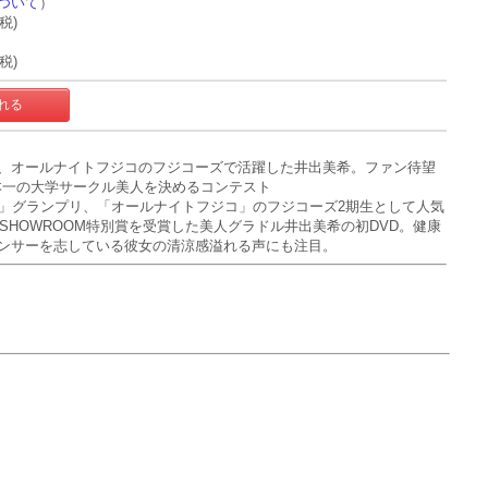
ついて
）
+税)
+税)
、オールナイトフジコのフジコーズで活躍した井出美希。ファン待望
日本一の大学サークル美人を決めるコンテスト
ST2022」グランプリ、「オールナイトフジコ」のフジコーズ2期生として人気
」SHOWROOM特別賞を受賞した美人グラドル井出美希の初DVD。健康
ンサーを志している彼女の清涼感溢れる声にも注目。