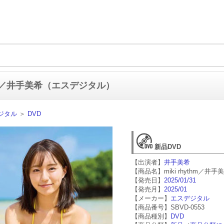
ythm／井手美希（エスデジタル）
ジタル
＞
DVD
新品DVD
【出演者】
井手美希
【商品名】miki rhythm／井手
【発売日】
2025/01/31
【発売月】
2025/01
【メーカー】
エスデジタル
【商品番号】SBVD-0553
【商品種別】
DVD