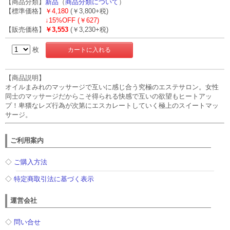
【商品分類】
新品
（
商品分類について
）
【標準価格】
￥4,180
(￥3,800+税)
↓
15%OFF (￥627)
【販売価格】
￥3,553
(￥3,230+税)
枚
【商品説明】
オイルまみれのマッサージで互いに感じ合う究極のエステサロン。女性
同士のマッサージだからこそ得られる快感で互いの欲望もヒートアッ
プ！卑猥なレズ行為が次第にエスカレートしていく極上のスイートマッ
サージ。
ご利用案内
◇
ご購入方法
◇
特定商取引法に基づく表示
運営会社
◇
問い合せ