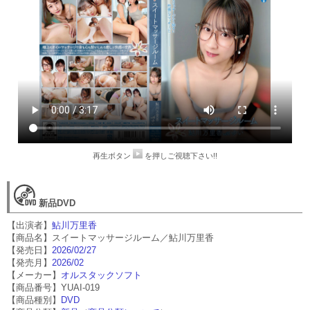
再生ボタン
を押しご視聴下さい!!
新品DVD
【出演者】
鮎川万里香
【商品名】スイートマッサージルーム／鮎川万里香
【発売日】
2026/02/27
【発売月】
2026/02
【メーカー】
オルスタックソフト
【商品番号】YUAI-019
【商品種別】
DVD