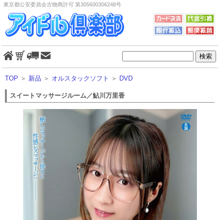
東京都公安委員会古物商許可 第305600306248号
TOP
＞
新品
＞
オルスタックソフト
＞
DVD
スイートマッサージルーム／鮎川万里香