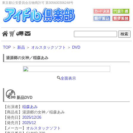
東京都公安委員会古物商許可 第305600306248号
TOP
＞
新品
＞
オルスタックソフト
＞
DVD
湯源郷の女神／稲森あみ
全面表示
新品DVD
【出演者】
稲森あみ
【商品名】湯源郷の女神／稲森あみ
【発売日】
2025/12/26
【発売月】
2025/12
【メーカー】
オルスタックソフト