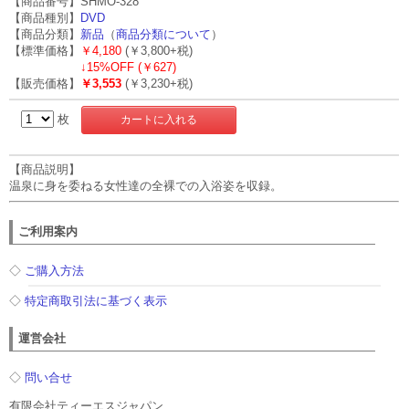
【商品番号】SHMO-328
【商品種別】
DVD
【商品分類】
新品
（
商品分類について
）
【標準価格】
￥4,180
(￥3,800+税)
↓
15%OFF (￥627)
【販売価格】
￥3,553
(￥3,230+税)
枚
【商品説明】
温泉に身を委ねる女性達の全裸での入浴姿を収録。
ご利用案内
◇
ご購入方法
◇
特定商取引法に基づく表示
運営会社
◇
問い合せ
有限会社ティーエスジャパン