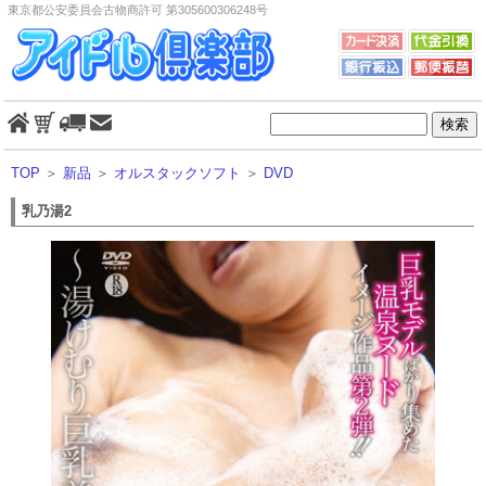
東京都公安委員会古物商許可 第305600306248号
TOP
＞
新品
＞
オルスタックソフト
＞
DVD
乳乃湯2