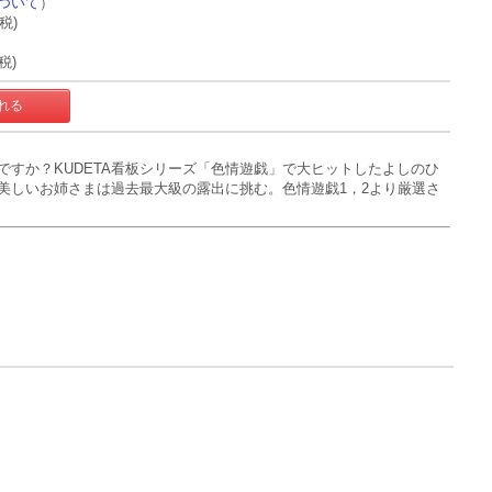
ついて
）
+税)
税)
ですか？KUDETA看板シリーズ「色情遊戯」で大ヒットしたよしのひ
美しいお姉さまは過去最大級の露出に挑む。色情遊戯1，2より厳選さ