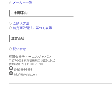
☆
メーカー一覧
ご利用案内
◇
ご購入方法
◇
特定商取引法に基づく表示
運営会社
◇
問い合せ
有限会社ティーエスジャパン
〒177-0032 東京都練馬区谷原2-13-10
営業時間 平日 11:00～19:00
(03)3995-5955
info@idol-club.com