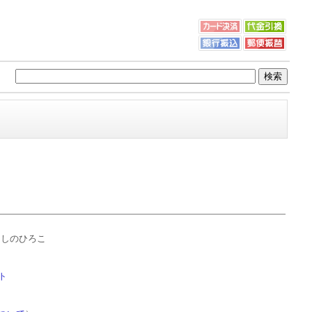
よしのひろこ
ト