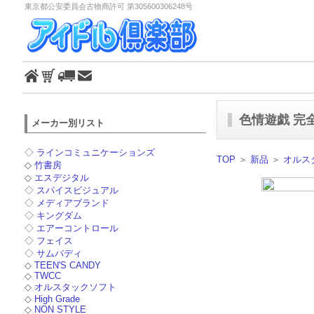
東京都公安委員会古物商許可 第305600306248号
色情遊戯 完
メーカー別リスト
◇
ラインコミュニケーションズ
TOP
＞
新品
＞
オルス
◇
竹書房
◇
エスデジタル
◇
スパイスビジュアル
◇
メディアブランド
◇
キングダム
◇
エアーコントロール
◇
フェイス
◇
サムバディ
◇
TEEN'S CANDY
◇
TWCC
◇
オルスタックソフト
◇
High Grade
◇
NON STYLE