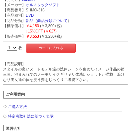
【メーカー】
オルスタックソフト
【商品番号】SHMO-316
【商品種別】
DVD
【商品分類】
新品
（
商品分類について
）
【標準価格】
￥4,180
(￥3,800+税)
↓
15%OFF (￥627)
【販売価格】
￥3,553
(￥3,230+税)
枚
【商品説明】
スタイルの良いヌードモデル達の洗体シーンを集めたイメージ作品の第
三弾。泡まみれでのノーモザイクギリギリ体洗いショットが満載！湯け
むり美女達の体を洗う姿をじっくりご堪能下さい。
ご利用案内
◇
ご購入方法
◇
特定商取引法に基づく表示
運営会社