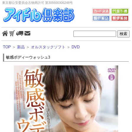
東京都公安委員会古物商許可 第305600306248号
TOP
＞
新品
＞
オルスタックソフト
＞
DVD
敏感ボディーウォッシュ3