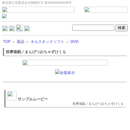
東京都公安委員会古物商許可 第305600306248号
TOP
＞
新品
＞
オルスタックソフト
＞
DVD
按摩遊戯／まんげつおちゃずけくも
全面表示
サンプルムービー
按摩遊戯／まんげつおちゃずけくも