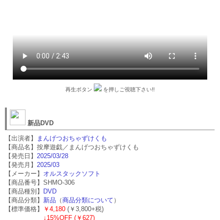
再生ボタン
を押しご視聴下さい!!
新品DVD
【出演者】
まんげつおちゃずけくも
【商品名】按摩遊戯／まんげつおちゃずけくも
【発売日】
2025/03/28
【発売月】
2025/03
【メーカー】
オルスタックソフト
【商品番号】SHMO-306
【商品種別】
DVD
【商品分類】
新品
（
商品分類について
）
【標準価格】
￥4,180
(￥3,800+税)
↓
15%OFF (￥627)