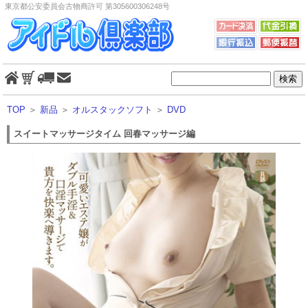
東京都公安委員会古物商許可 第305600306248号
TOP
＞
新品
＞
オルスタックソフト
＞
DVD
スイートマッサージタイム 回春マッサージ編