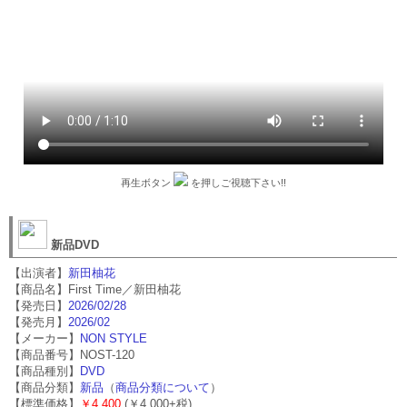
再生ボタン
を押しご視聴下さい!!
新品DVD
【出演者】
新田柚花
【商品名】First Time／新田柚花
【発売日】
2026/02/28
【発売月】
2026/02
【メーカー】
NON STYLE
【商品番号】NOST-120
【商品種別】
DVD
【商品分類】
新品
（
商品分類について
）
【標準価格】
￥4,400
(￥4,000+税)