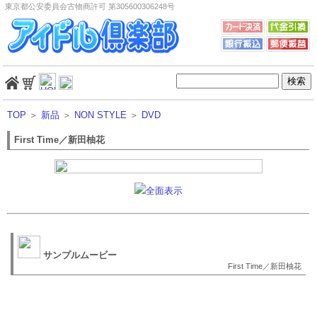
東京都公安委員会古物商許可 第305600306248号
TOP
＞
新品
＞
NON STYLE
＞
DVD
First Time／新田柚花
全面表示
サンプルムービー
First Time／新田柚花