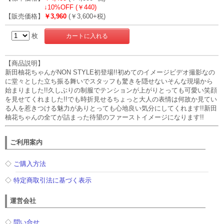
↓
10%OFF (￥440)
【販売価格】
￥3,960
(￥3,600+税)
枚
【商品説明】
新田柚花ちゃんがNON STYLE初登場!!初めてのイメージビデオ撮影なの
に堂々とした立ち振る舞いでスタッフも驚きを隠せないそんな現場から
始まりました!!久しぶりの制服でテンションが上がりとっても可愛い笑顔
を見せてくれました!!でも時折見せるちょっと大人の表情は何故か見てい
る人を惹きつける魅力がありとっても心地良い気分にしてくれます!!新田
柚花ちゃんの全てが詰まった待望のファーストイメージになります!!
ご利用案内
◇
ご購入方法
◇
特定商取引法に基づく表示
運営会社
◇
問い合せ