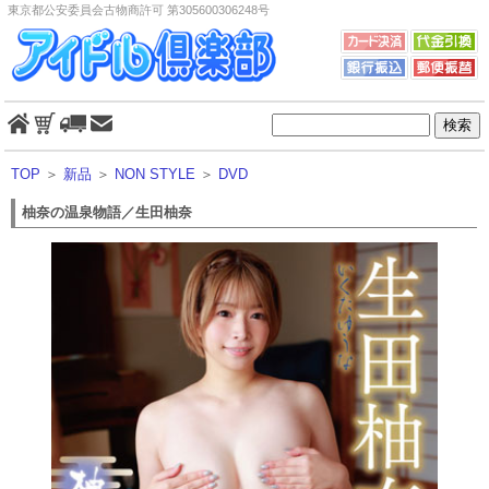
東京都公安委員会古物商許可 第305600306248号
TOP
＞
新品
＞
NON STYLE
＞
DVD
柚奈の温泉物語／生田柚奈