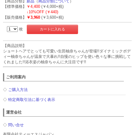
【商品分類】
新品
（
商品分類について
）
【標準価格】
￥4,400
(￥4,000+税)
↓
10%OFF (￥440)
【販売価格】
￥3,960
(￥3,600+税)
枚
【商品説明】
ショートヘアでとっても可愛い生田柚奈ちゃんが登場!!ダイナミックボデ
ィー柚奈ちゃんが温泉で大暴れ!!自慢のヒップを使い色々な事に挑戦して
くれました!!浴衣姿の柚奈ちゃんに大注目です!!
ご利用案内
◇
ご購入方法
◇
特定商取引法に基づく表示
運営会社
◇
問い合せ
有限会社ティーエスジャパン