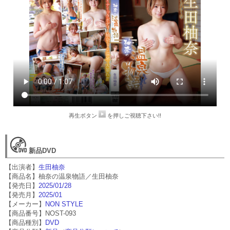
再生ボタン
を押しご視聴下さい!!
新品DVD
【出演者】
生田柚奈
【商品名】柚奈の温泉物語／生田柚奈
【発売日】
2025/01/28
【発売月】
2025/01
【メーカー】
NON STYLE
【商品番号】NOST-093
【商品種別】
DVD