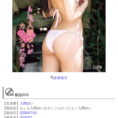
全面表示
新品DVD
【出演者】
入間ゆい
【商品名】もしも入間ゆいがカノジョだったら／入間ゆい
【発売日】
2026/07/10
【発売月】
2026/07