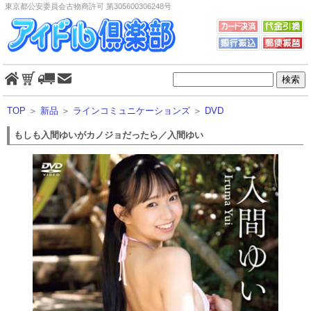
東京都公安委員会古物商許可 第305600306248号
TOP
＞
新品
＞
ラインコミュニケーションズ
＞
DVD
もしも入間ゆいがカノジョだったら／入間ゆい