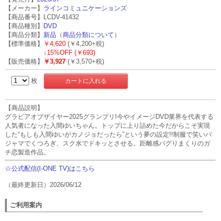
【メーカー】
ラインコミュニケーションズ
【商品番号】LCDV-41432
【商品種別】
DVD
【商品分類】
新品
（
商品分類について
）
【標準価格】
￥4,620
(￥4,200+税)
↓
15%OFF (￥693)
【販売価格】
￥3,927
(￥3,570+税)
枚
【商品説明】
グラビアオブザイヤー2025グランプリ!今やイメージDVD業界を代表する
人気者になった入間ゆいちゃん。トップに上り詰めた今だからこそ実現
した“もしも入間ゆいがカノジョだったら”という夢の設定!!制服で笑いパ
ジャマでくつろぎ、スク水でドキッとさせる。距離感バグりまくりのガ
チ恋製造作品。
☆公式配信(I-ONE TV)はこちら
（最終更新日）2026/06/12
ご利用案内