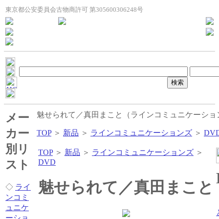
東京都公安委員会古物商許可 第305600306248号
魅せられて／真田まこと（ラインコミュニケーショ
メー
カー
TOP
＞
新品
＞
ラインコミュニケーションズ
＞
DV
別リ
TOP
＞
新品
＞
ラインコミュニケーションズ
＞
DVD
スト
魅せられて／真田まこと
◇
ライ
ンコミ
ュニケ
ーショ