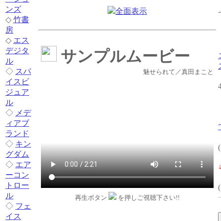
ンズ
全面表示
◇
竹書
房
◇
エス
デジタ
サンプルムービー
ル
◇
スパ
魅せられて／真田まこと
イスビ
ジュア
ル
◇
メデ
ィアブ
ランド
◇
キン
グダム
◇
エア
ーコン
トロー
ル
再生ボタン
を押しご視聴下さい!!
◇
フェ
イス