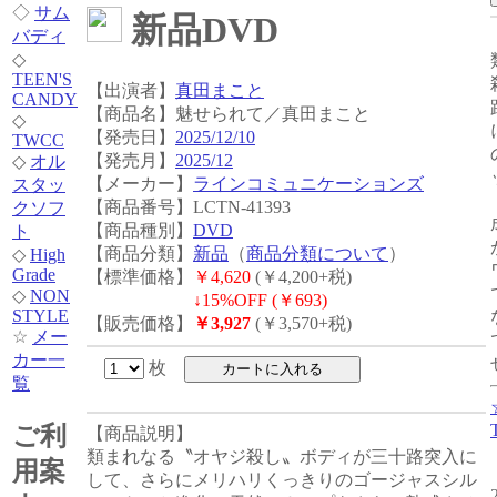
◇
サム
新品DVD
バディ
◇
TEEN'S
【出演者】
真田まこと
CANDY
【商品名】魅せられて／真田まこと
◇
【発売日】
2025/12/10
TWCC
【発売月】
2025/12
◇
オル
【メーカー】
ラインコミュニケーションズ
スタッ
【商品番号】LCTN-41393
クソフ
【商品種別】
DVD
ト
【商品分類】
新品
（
商品分類について
）
◇
High
Grade
【標準価格】
￥4,620
(￥4,200+税)
◇
NON
↓
15%OFF (￥693)
STYLE
【販売価格】
￥3,927
(￥3,570+税)
☆
メー
カー一
枚
覧
ご利
【商品説明】
類まれなる〝オヤジ殺し〟ボディが三十路突入に
用案
して、さらにメリハリくっきりのゴージャスシル