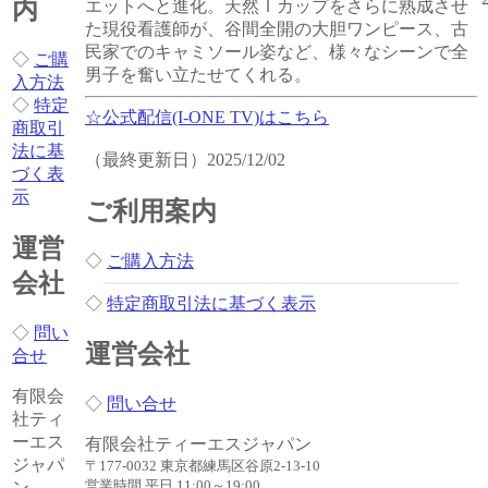
内
エットへと進化。天然Ｉカップをさらに熟成させ
た現役看護師が、谷間全開の大胆ワンピース、古
民家でのキャミソール姿など、様々なシーンで全
◇
ご購
男子を奮い立たせてくれる。
入方法
◇
特定
☆公式配信(I-ONE TV)はこちら
商取引
法に基
（最終更新日）2025/12/02
づく表
示
ご利用案内
運営
◇
ご購入方法
会社
◇
特定商取引法に基づく表示
◇
問い
運営会社
合せ
有限会
◇
問い合せ
社ティ
ーエス
有限会社ティーエスジャパン
ジャパ
〒177-0032 東京都練馬区谷原2-13-10
営業時間 平日 11:00～19:00
ン