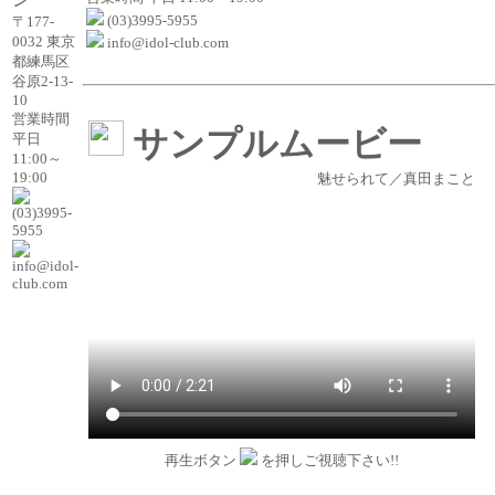
(03)3995-5955
〒177-
0032 東京
info@idol-club.com
都練馬区
谷原2-13-
10
営業時間
サンプルムービー
平日
11:00～
19:00
魅せられて／真田まこと
(03)3995-
5955
info@idol-
club.com
再生ボタン
を押しご視聴下さい!!