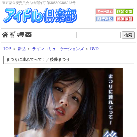
東京都公安委員会古物商許可 第305600306248号
TOP
＞
新品
＞
ラインコミュニケーションズ
＞
DVD
まつりに連れてって！／後藤まつり