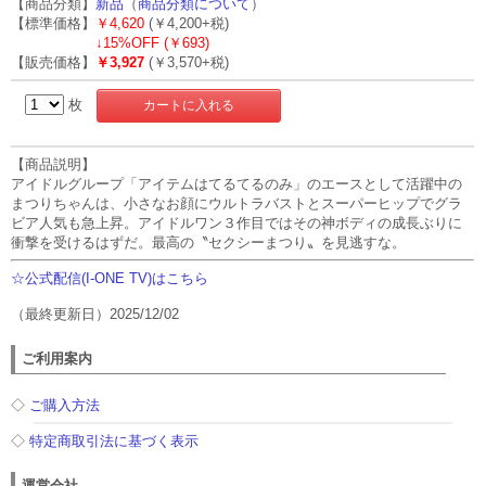
【商品分類】
新品
（
商品分類について
）
【標準価格】
￥4,620
(￥4,200+税)
↓
15%OFF (￥693)
【販売価格】
￥3,927
(￥3,570+税)
枚
【商品説明】
アイドルグループ「アイテムはてるてるのみ」のエースとして活躍中の
まつりちゃんは、小さなお顔にウルトラバストとスーパーヒップでグラ
ビア人気も急上昇。アイドルワン３作目ではその神ボディの成長ぶりに
衝撃を受けるはずだ。最高の〝セクシーまつり〟を見逃すな。
☆公式配信(I-ONE TV)はこちら
（最終更新日）2025/12/02
ご利用案内
◇
ご購入方法
◇
特定商取引法に基づく表示
運営会社