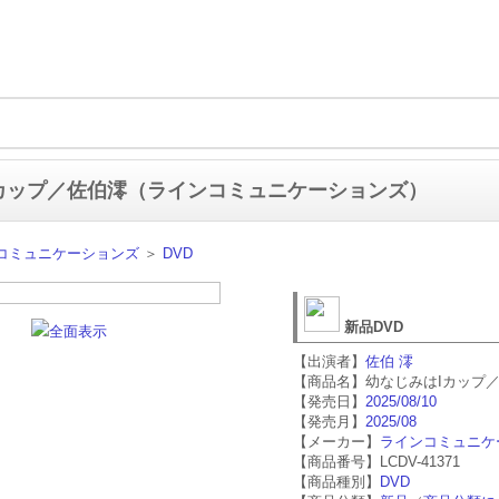
カップ／佐伯澪（ラインコミュニケーションズ）
コミュニケーションズ
＞
DVD
新品DVD
全面表示
【出演者】
佐伯 澪
【商品名】幼なじみはIカップ
【発売日】
2025/08/10
【発売月】
2025/08
【メーカー】
ラインコミュニケ
【商品番号】LCDV-41371
【商品種別】
DVD