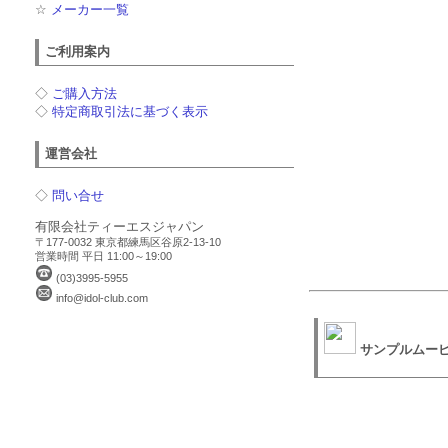
☆
メーカー一覧
ご利用案内
◇
ご購入方法
◇
特定商取引法に基づく表示
運営会社
◇
問い合せ
有限会社ティーエスジャパン
〒177-0032 東京都練馬区谷原2-13-10
営業時間 平日 11:00～19:00
(03)3995-5955
info@idol-club.com
サンプルムー