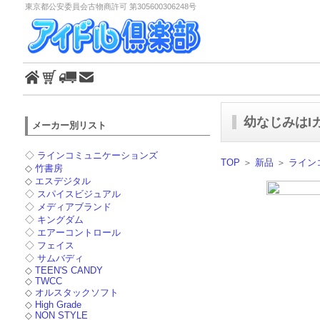
東京都公安委員会古物商許可 第305600306248号
幼なじみはI
メーカー別リスト
◇
ラインコミュニケーションズ
TOP
＞
新品
＞
ライン
◇
竹書房
◇
エスデジタル
◇
スパイスビジュアル
◇
メディアブランド
◇
キングダム
◇
エアーコントロール
◇
フェイス
◇
サムバディ
◇
TEEN'S CANDY
◇
TWCC
◇
オルスタックソフト
◇
High Grade
◇
NON STYLE