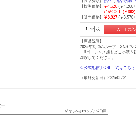
【商品分類】
新品
（
商品分類に
【標準価格】
￥4,620
(￥4,200
↓
15%OFF (￥693)
【販売価格】
￥3,927
(￥3,570
枚
【商品説明】
2025年期待のホープ、SNS
ー!!ゴージャス感もどこか漂
満喫してください。
☆公式配信(I-ONE TV)はこちら
（最終更新日）2025/08/01
ビー
幼なじみはIカップ／佐伯澪