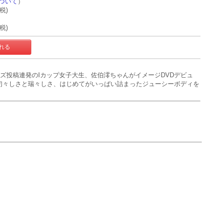
ついて
）
+税)
+税)
でバズ投稿連発のIカップ女子大生、佐伯澪ちゃんがイメージDVDデビュ
う初々しさと瑞々しさ、はじめてがいっぱい詰まったジューシーボディを