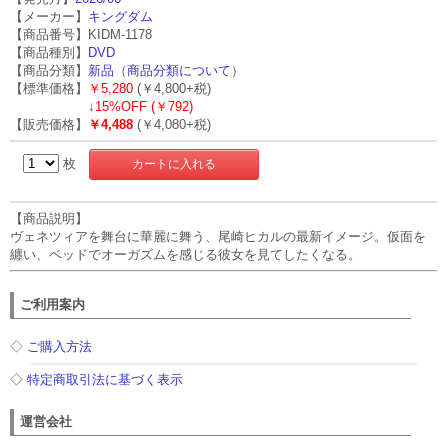
【メーカー】
キングダム
【商品番号】KIDM-1178
【商品種別】
DVD
【商品分類】
新品
（
商品分類について
）
【標準価格】
￥5,280
(￥4,800+税)
↓
15%OFF (￥792)
【販売価格】
￥4,488
(￥4,080+税)
枚
【商品説明】
ヴェネツィアを舞台に華麗に舞う、尾崎ヒカルの最新イメージ。仮面を
纏い、ベッドでオーガズムを感じる彼女を見てしたくなる。
ご利用案内
◇
ご購入方法
◇
特定商取引法に基づく表示
運営会社