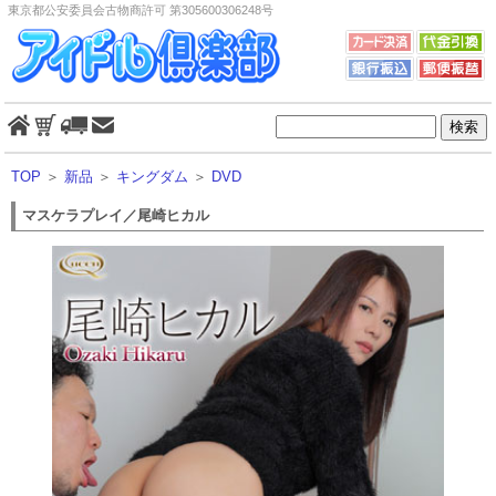
東京都公安委員会古物商許可 第305600306248号
TOP
＞
新品
＞
キングダム
＞
DVD
マスケラプレイ／尾崎ヒカル