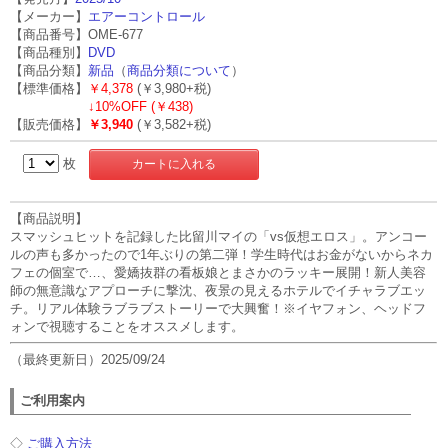
【メーカー】
エアーコントロール
【商品番号】OME-677
【商品種別】
DVD
【商品分類】
新品
（
商品分類について
）
【標準価格】
￥4,378
(￥3,980+税)
↓
10%OFF (￥438)
【販売価格】
￥3,940
(￥3,582+税)
枚
【商品説明】
スマッシュヒットを記録した比留川マイの「vs仮想エロス」。アンコー
ルの声も多かったので1年ぶりの第二弾！学生時代はお金がないからネカ
フェの個室で…、愛嬌抜群の看板娘とまさかのラッキー展開！新人美容
師の無意識なアプローチに撃沈、夜景の見えるホテルでイチャラブエッ
チ。リアル体験ラブラブストーリーで大興奮！※イヤフォン、ヘッドフ
ォンで視聴することをオススメします。
（最終更新日）2025/09/24
ご利用案内
◇
ご購入方法