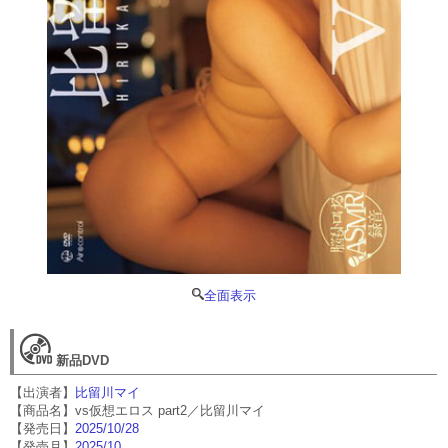
全面表示
新品DVD
【出演者】
比留川マイ
【商品名】vs仮想エロス part2／比留川マイ
【発売日】
2025/10/28
【発売月】
2025/10