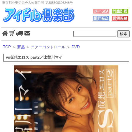
東京都公安委員会古物商許可 第305600306248号
TOP
＞
新品
＞
エアーコントロール
＞
DVD
vs仮想エロス part2／比留川マイ