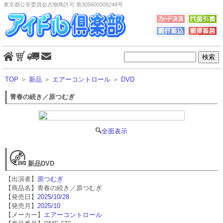
東京都公安委員会古物商許可 第305600306248号
TOP
＞
新品
＞
エアーコントロール
＞
DVD
青春の続き／原つむぎ
全面表示
新品DVD
【出演者】
原つむぎ
【商品名】青春の続き／原つむぎ
【発売日】
2025/10/28
【発売月】
2025/10
【メーカー】
エアーコントロール