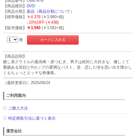
【商品番号】OME-676
【商品種別】
DVD
【商品分類】
新品
（
商品分類について
）
【標準価格】
￥4,378
(￥3,980+税)
↓
10%OFF (￥438)
【販売価格】
￥3,940
(￥3,582+税)
枚
【商品説明】
癒し系グラドルの最高峰・原つむぎ。男子は絶対に大好きな、優しくて
愛嬌ある笑顔とHカップの豊満なバスト。昔、恋した頃を思い出す懐かし
くもちょっとエッチな映像集。
（最終更新日）2025/09/24
ご利用案内
◇
ご購入方法
◇
特定商取引法に基づく表示
運営会社