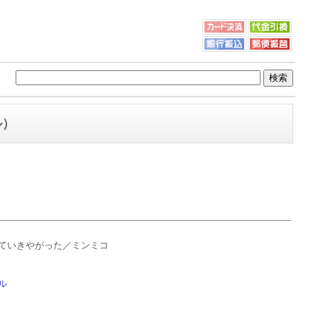
ル）
ていきやがった／ミンミコ
ル