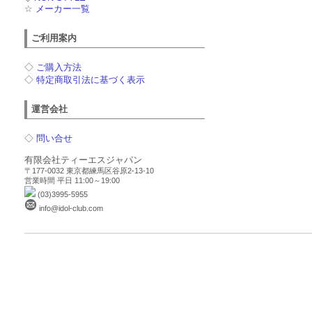
☆
メーカー一覧
ご利用案内
◇
ご購入方法
◇
特定商取引法に基づく表示
運営会社
◇
問い合せ
有限会社ティーエスジャパン
〒177-0032 東京都練馬区谷原2-13-10
営業時間 平日 11:00～19:00
(03)3995-5955
info@idol-club.com