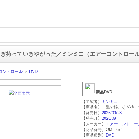
そぎ持っていきやがった／ミンミコ（エアーコントロー
コントロール
＞
DVD
新品DVD
全面表示
【出演者】
ミンミコ
【商品名】一撃で根こそぎ持っ
【発売日】
2025/09/23
【発売月】
2025/09
【メーカー】
エアーコントロー
【商品番号】OME-671
【商品種別】
DVD