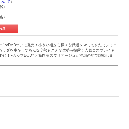
ついて
）
+税)
+税)
1stDVDついに発売！小さい頃から様々な武道をやってきたミンミコ
なカラダを生かしてあんな姿勢もこんな体勢も披露！人気コスプレイヤ
必須！FカップBODYと筋肉美のマリアージュが沖縄の地で躍動しま