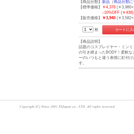
【商品分類】
新品
（
商品分類に
【標準価格】
￥4,378
(￥3,980
↓
10%OFF (￥438)
【販売価格】
￥3,940
(￥3,582
枚
【商品説明】
話題のコスプレイヤー・ミンミコ
の引き締まったBODY！柔軟
ーのいつもと違う表情に釘付け
す。
･