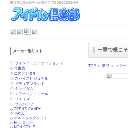
東京都公安委員会古物商許可 第305600306248号
一撃で根こ
メーカー別リスト
◇
ラインコミュニケーションズ
TOP
＞
新品
＞
エアー
◇
竹書房
◇
エスデジタル
◇
スパイスビジュアル
◇
メディアブランド
◇
キングダム
◇
エアーコントロール
◇
フェイス
◇
サムバディ
◇
TEEN'S CANDY
◇
TWCC
◇
オルスタックソフト
◇
High Grade
◇
NON STYLE