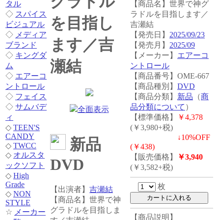
グラドル
タル
【商品名】世界で神グ
◇
スパイス
ラドルを目指します／
を目指し
ビジュアル
吉瀬結
◇
メディア
【発売日】
2025/09/23
ます／吉
ブランド
【発売月】
2025/09
◇
キングダ
【メーカー】
エアーコ
瀬結
ム
ントロール
◇
エアーコ
【商品番号】OME-667
ントロール
【商品種別】
DVD
◇
フェイス
【商品分類】
新品
（
商
◇
サムバデ
品分類について
）
全面表示
ィ
【標準価格】
￥4,378
◇
TEEN'S
(￥3,980+税)
CANDY
↓
10%OFF
新品
◇
TWCC
(￥438)
◇
オルスタ
【販売価格】
￥3,940
DVD
ックソフト
(￥3,582+税)
◇
High
Grade
枚
【出演者】
吉瀬結
◇
NON
【商品名】世界で神
STYLE
グラドルを目指しま
☆
メーカー
【商品説明】