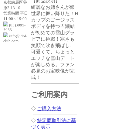
【商品説明】
京都練馬区谷
綺麗なお姉さんが銀
原2-13-10
営業時間 平日
世界に舞い降りた！H
11:00～19:00
カップのゴージャス
(03)3995-
ボディを持つ吉瀬結
5955
が初めての雪山グラ
info@idol-
ビアに挑戦！寒さも
club.com
笑顔で吹き飛ばし、
可愛くて、ちょっと
エッチな雪山デート
が楽しめる。ファン
必見のお宝映像が完
成！
ご利用案内
◇
ご購入方法
◇
特定商取引法に基
づく表示