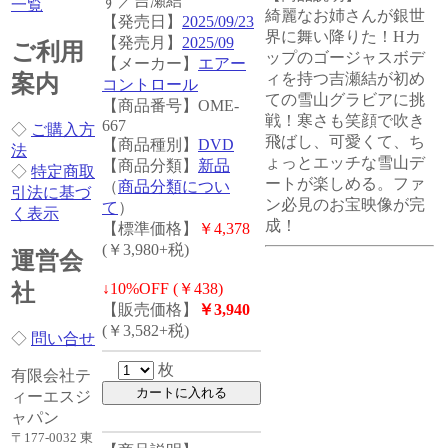
す／吉瀬結
一覧
綺麗なお姉さんが銀世
【発売日】
2025/09/23
界に舞い降りた！Hカ
【発売月】
2025/09
ご利用
ップのゴージャスボデ
【メーカー】
エアー
ィを持つ吉瀬結が初め
案内
コントロール
ての雪山グラビアに挑
【商品番号】OME-
戦！寒さも笑顔で吹き
667
◇
ご購入方
飛ばし、可愛くて、ち
【商品種別】
DVD
法
ょっとエッチな雪山デ
【商品分類】
新品
◇
特定商取
ートが楽しめる。ファ
（
商品分類につい
引法に基づ
ン必見のお宝映像が完
て
）
く表示
成！
【標準価格】
￥4,378
(￥3,980+税)
運営会
社
↓
10%OFF (￥438)
【販売価格】
￥3,940
(￥3,582+税)
◇
問い合せ
枚
有限会社テ
ィーエスジ
ャパン
〒177-0032 東