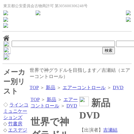
東京都公安委員会古物商許可 第305600306248号
世界で神グラドルを目指します／吉瀬結（エア
メーカ
ーコントロール）
ー別リ
TOP
＞
新品
＞
エアーコントロール
＞
DVD
スト
TOP
＞
新品
＞
エアー
新品
◇
ラインコ
コントロール
＞
DVD
ミュニケー
DVD
ションズ
世界で神
◇
竹書房
◇
エスデジ
【出演者】
吉瀬結