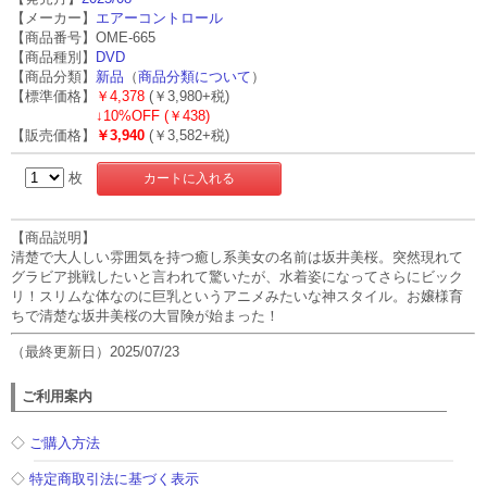
【メーカー】
エアーコントロール
【商品番号】OME-665
【商品種別】
DVD
【商品分類】
新品
（
商品分類について
）
【標準価格】
￥4,378
(￥3,980+税)
↓
10%OFF (￥438)
【販売価格】
￥3,940
(￥3,582+税)
枚
【商品説明】
清楚で大人しい雰囲気を持つ癒し系美女の名前は坂井美桜。突然現れて
グラビア挑戦したいと言われて驚いたが、水着姿になってさらにビック
リ！スリムな体なのに巨乳というアニメみたいな神スタイル。お嬢様育
ちで清楚な坂井美桜の大冒険が始まった！
（最終更新日）2025/07/23
ご利用案内
◇
ご購入方法
◇
特定商取引法に基づく表示