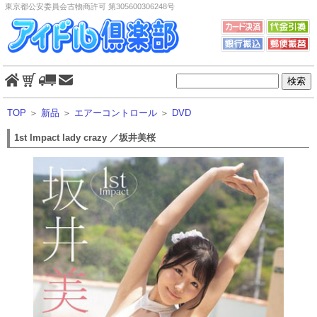
東京都公安委員会古物商許可 第305600306248号
TOP
＞
新品
＞
エアーコントロール
＞
DVD
1st Impact lady crazy ／坂井美桜