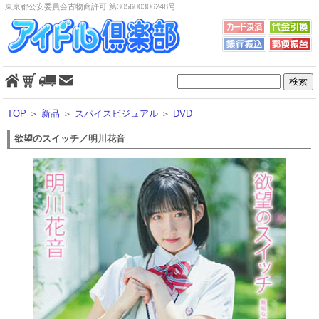
東京都公安委員会古物商許可 第305600306248号
TOP
＞
新品
＞
スパイスビジュアル
＞
DVD
欲望のスイッチ／明川花音