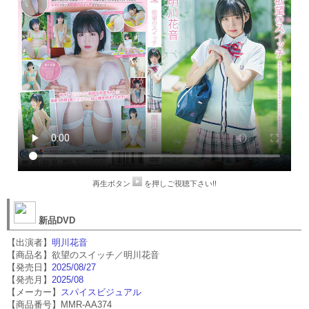
再生ボタン
を押しご視聴下さい!!
新品DVD
【出演者】
明川花音
【商品名】欲望のスイッチ／明川花音
【発売日】
2025/08/27
【発売月】
2025/08
【メーカー】
スパイスビジュアル
【商品番号】MMR-AA374