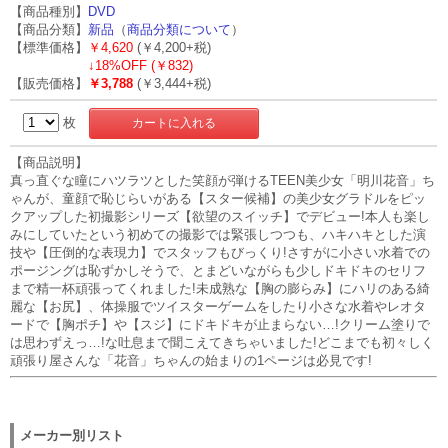
【商品種別】
DVD
【商品分類】
新品
（
商品分類について
）
【標準価格】
￥4,620
(￥4,200+税)
↓
18%OFF (￥832)
【販売価格】
￥3,788
(￥3,444+税)
枚
【商品説明】
真っ直ぐな瞳にハツラツとした笑顔が弾けるTEEN美少女「明川花音」ち
ゃんが、童顔で恥じらいがある【スター候補】の美少女グラドルをピッ
クアップした初撮影シリーズ【欲望のスイッチ】でデビュー!本人も楽し
みにしていたという初めての撮影では緊張しつつも、ハキハキとした演
技や【圧倒的な表現力】でスタッフもびっくり!さすがに小さい水着での
ポージングは恥ずかしそうで、とまどいながらも少しドキドキのセリフ
まで精一杯頑張ってくれました!未成熟な【胸の膨らみ】にハリのある綺
麗な【お尻】、体操服でツイスターゲームをしたり小さな水着やレオタ
ードで【胸ポチ】や【スジ】にドキドキが止まらない…!クリーム塗りで
は思わずえっ…!な吐息まで聞こえてきちゃいました!どこまでも初々しく
頑張り屋さんな「花音」ちゃんの始まりの1ページは必見です!
メーカー別リスト