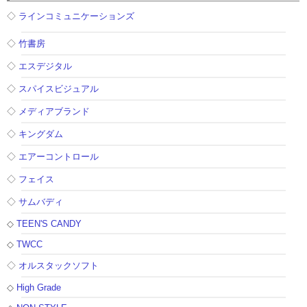
◇
ラインコミュニケーションズ
◇
竹書房
◇
エスデジタル
◇
スパイスビジュアル
◇
メディアブランド
◇
キングダム
◇
エアーコントロール
◇
フェイス
◇
サムバディ
◇
TEEN'S CANDY
◇
TWCC
◇
オルスタックソフト
◇
High Grade