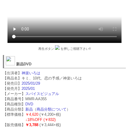
再生ボタン
を押しご視聴下さい!!
新品DVD
【出演者】
神楽いろは
【商品名】キミ、10代、恋の予感／神楽いろは
【発売日】
2025/01/29
【発売月】
2025/01
【メーカー】
スパイスビジュアル
【商品番号】MMR-AA355
【商品種別】
DVD
【商品分類】
新品
（
商品分類について
）
【標準価格】
￥4,620
(￥4,200+税)
↓
18%OFF (￥832)
【販売価格】
￥3,788
(￥3,444+税)