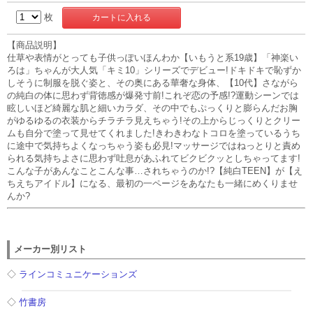
枚
【商品説明】
仕草や表情がとっても子供っぽいほんわか【いもうと系19歳】「神楽い
ろは」ちゃんが大人気「キミ10」シリーズでデビュー!ドキドキで恥ずか
しそうに制服を脱ぐ姿と、その奥にある華奢な身体、【10代】さながら
の純白の体に思わず背徳感が爆発寸前!これぞ恋の予感!?運動シーンでは
眩しいほど綺麗な肌と細いカラダ、その中でもぷっくりと膨らんだお胸
がゆるゆるの衣装からチラチラ見えちゃう!その上からじっくりとクリー
ムも自分で塗って見せてくれました!きわきわなトコロを塗っているうち
に途中で気持ちよくなっちゃう姿も必見!マッサージではねっとりと責め
られる気持ちよさに思わず吐息があふれてビクビクッとしちゃってます!
こんな子があんなことこんな事…されちゃうのか!?【純白TEEN】が【え
ちえちアイドル】になる、最初の一ページをあなたも一緒にめくりませ
んか?
メーカー別リスト
◇
ラインコミュニケーションズ
◇
竹書房