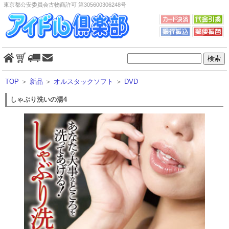
東京都公安委員会古物商許可 第305600306248号
TOP
＞
新品
＞
オルスタックソフト
＞
DVD
しゃぶり洗いの湯4