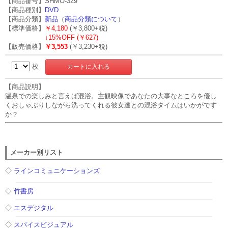
【商品番号】SHMO-329
【商品種別】
DVD
【商品分類】
新品
（
商品分類について
）
【標準価格】
￥4,180
(￥3,800+税)
↓
15%OFF (￥627)
【販売価格】
￥3,553
(￥3,230+税)
枚
【商品説明】
温泉での楽しみと言えば混浴。主観映像であなたの大事なところを優し
くおしゃぶりしながら洗ってくれる彼女達との混浴タイムはいかがです
か？
メーカー別リスト
◇
ラインコミュニケーションズ
◇
竹書房
◇
エスデジタル
◇
スパイスビジュアル