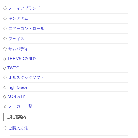
◇
メディアブランド
◇
キングダム
◇
エアーコントロール
◇
フェイス
◇
サムバディ
◇
TEEN'S CANDY
◇
TWCC
◇
オルスタックソフト
◇
High Grade
◇
NON STYLE
☆
メーカー一覧
ご利用案内
◇
ご購入方法