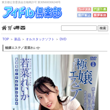
東京都公安委員会古物商許可 第305600306248号
TOP
＞
新品
＞
オルスタックソフト
＞
DVD
極嬢エステ／若菜れいか