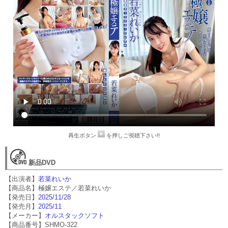
再生ボタン
を押しご視聴下さい!!
新品DVD
【出演者】
若菜れいか
【商品名】極嬢エステ／若菜れいか
【発売日】
2025/11/28
【発売月】
2025/11
【メーカー】
オルスタックソフト
【商品番号】SHMO-322