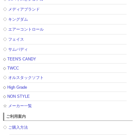
◇
メディアブランド
◇
キングダム
◇
エアーコントロール
◇
フェイス
◇
サムバディ
◇
TEEN'S CANDY
◇
TWCC
◇
オルスタックソフト
◇
High Grade
◇
NON STYLE
☆
メーカー一覧
ご利用案内
◇
ご購入方法