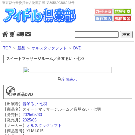
東京都公安委員会古物商許可 第305600306248号
TOP
＞
新品
＞
オルスタックソフト
＞
DVD
スイートマッサージルーム／音琴るい・七羽
全面表示
新品DVD
【出演者】
音琴るい 七羽
【商品名】スイートマッサージルーム／音琴るい・七羽
【発売日】
2025/05/30
【発売月】
2025/05
【メーカー】
オルスタックソフト
【商品番号】YUAI-015