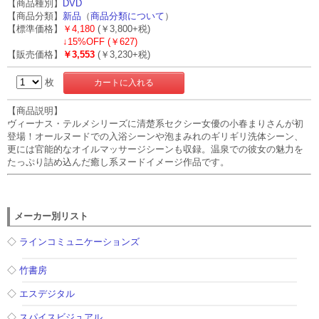
【商品種別】
DVD
【商品分類】
新品
（
商品分類について
）
【標準価格】
￥4,180
(￥3,800+税)
↓
15%OFF (￥627)
【販売価格】
￥3,553
(￥3,230+税)
枚
【商品説明】
ヴィーナス・テルメシリーズに清楚系セクシー女優の小春まりさんが初
登場！オールヌードでの入浴シーンや泡まみれのギリギリ洗体シーン、
更には官能的なオイルマッサージシーンも収録。温泉での彼女の魅力を
たっぷり詰め込んだ癒し系ヌードイメージ作品です。
メーカー別リスト
◇
ラインコミュニケーションズ
◇
竹書房
◇
エスデジタル
◇
スパイスビジュアル