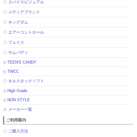
◇
スパイスビジュアル
◇
メディアブランド
◇
キングダム
◇
エアーコントロール
◇
フェイス
◇
サムバディ
◇
TEEN'S CANDY
◇
TWCC
◇
オルスタックソフト
◇
High Grade
◇
NON STYLE
☆
メーカー一覧
ご利用案内
◇
ご購入方法