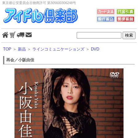
東京都公安委員会古物商許可 第305600306248号
TOP
＞
新品
＞
ラインコミュニケーションズ
＞
DVD
再会／小阪由佳